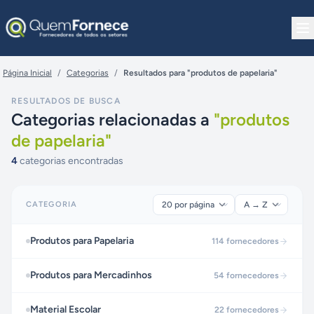
Pular para o conteúdo
Página Inicial
/
Categorias
/
Resultados para "produtos de papelaria"
RESULTADOS DE BUSCA
Categorias relacionadas a
"
produtos
de papelaria
"
4
categorias encontradas
CATEGORIA
Produtos para Papelaria
114
fornecedores
Produtos para Mercadinhos
54
fornecedores
Material Escolar
22
fornecedores