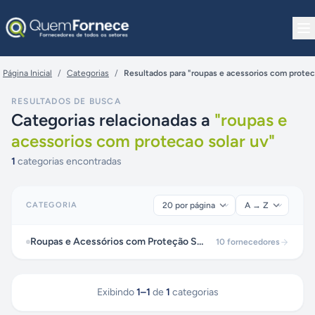
Pular para o conteúdo
Página Inicial
/
Categorias
/
Resultados para "roupas e acessorios com protec
RESULTADOS DE BUSCA
Categorias relacionadas a
"
roupas e
acessorios com protecao solar uv
"
1
categorias encontradas
CATEGORIA
Roupas e Acessórios com Proteção Solar UV
10
fornecedores
Exibindo
1
–
1
de
1
categorias