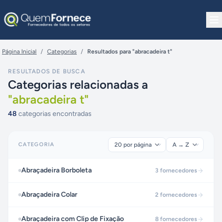
Pular para o conteúdo
Página Inicial
/
Categorias
/
Resultados para "abracadeira t"
RESULTADOS DE BUSCA
Categorias relacionadas a
"
abracadeira t
"
48
categorias encontradas
CATEGORIA
Abraçadeira Borboleta
3
fornecedores
Abraçadeira Colar
2
fornecedores
Abraçadeira com Clip de Fixação
8
fornecedores