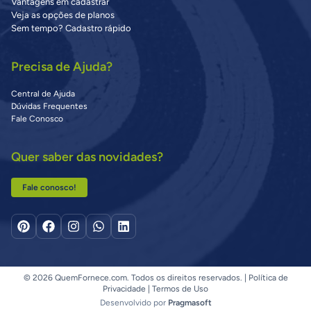
Vantagens em cadastrar
Veja as opções de planos
Sem tempo? Cadastro rápido
Precisa de Ajuda?
Central de Ajuda
Dúvidas Frequentes
Fale Conosco
Quer saber das novidades?
Fale conosco!
© 2026 QuemFornece.com. Todos os direitos reservados. |
Política de
Privacidade
|
Termos de Uso
Desenvolvido por
Pragmasoft