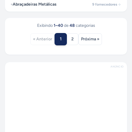
Abraçadeiras Metálicas
9
fornecedores
Exibindo
1
–
40
de
48
categorias
1
« Anterior
2
Próxima »
ANÚNCIO