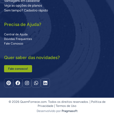
Vantagens em cadastrar
Veja as opções de planos
Sem tempo? Cadastro rápido
Precisa de Ajuda?
Central de Ajuda
Dúvidas Frequentes
Fale Conosco
Quer saber das novidades?
Fale conosco!
© 2026 QuemFornece.com. Todos os direitos reservados. |
Política de
Privacidade
|
Termos de Uso
Desenvolvido por
Pragmasoft