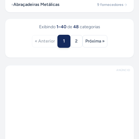
Abraçadeiras Metálicas
9
fornecedores
Exibindo
1
–
40
de
48
categorias
1
« Anterior
2
Próxima »
ANÚNCIO