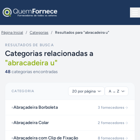
Pular para o conteúdo
Página Inicial
/
Categorias
/
Resultados para "abracadeira u"
RESULTADOS DE BUSCA
Categorias relacionadas a
"
abracadeira u
"
48
categorias encontradas
CATEGORIA
Abraçadeira Borboleta
3
fornecedores
Abraçadeira Colar
2
fornecedores
Abraçadeira com Clip de Fixação
8
fornecedores