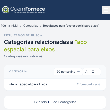
Pular para o conteúdo
Página Inicial
/
Categorias
/
Resultados para "aco especial para eixos"
RESULTADOS DE BUSCA
Categorias relacionadas a
"
aco
especial para eixos
"
1
categorias encontradas
CATEGORIA
Aço Especial para Eixos
7
fornecedores
Exibindo
1
–
1
de
1
categorias