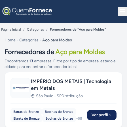
Pular para o conteúdo
Página Inicial
/
Categorias
/
Fornecedores de "Aço para Moldes"
Home
Categorias
Aço para Moldes
Fornecedores de
Aço para Moldes
Encontramos
13
empresas. Filtre por tipo de empresa, estado e
cidade para encontrar o fornecedor ideal.
IMPÉRIO DOS METAIS | Tecnologia
em Metais
São Paulo
-
SP
Distribuição
Barras de Bronze
Bobinas de Bronze
Ver perfil
Blanks de Bronze
Buchas de Bronze
+
58