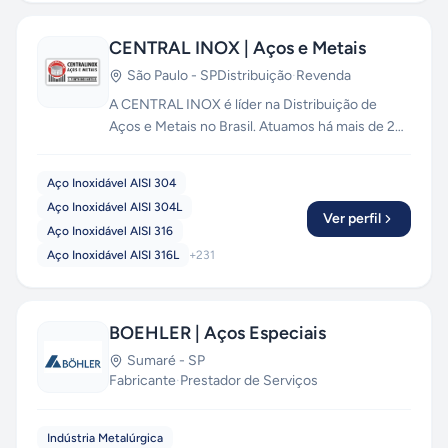
CENTRAL INOX | Aços e Metais
São Paulo
-
SP
Distribuição
·
Revenda
A CENTRAL INOX é líder na Distribuição de
Aços e Metais no Brasil. Atuamos há mais de 20
anos, com profissionais qualificados e soluções
personalizadas. Entregamos com agilidade em
Aço Inoxidável AISI 304
todo o Brasil a mais ampla linha de materiais, nos
Aço Inoxidável AISI 304L
formatos, medidas e quantidades que sua
Ver perfil
Aço Inoxidável AISI 316
empresa precisar.
Aço Inoxidável AISI 316L
+
231
BOEHLER | Aços Especiais
Sumaré
-
SP
Fabricante
·
Prestador de Serviços
Indústria Metalúrgica