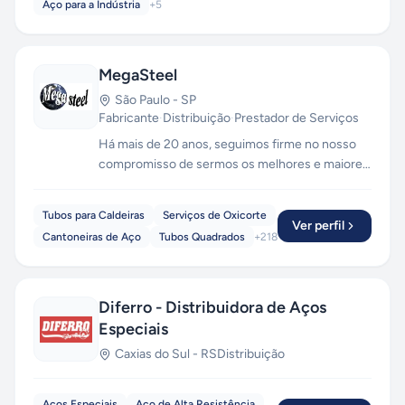
Aço para a Indústria
+
5
MegaSteel
São Paulo
-
SP
Fabricante
·
Distribuição
·
Prestador de Serviços
Há mais de 20 anos, seguimos firme no nosso
compromisso de sermos os melhores e maiores
na Distribuição de Produtos Siderúrgicos . A
MEGASTEEL conta com colaboradores
Tubos para Caldeiras
Serviços de Oxicorte
treinados para um atendimento personalizado,
Ver perfil
Cantoneiras de Aço
Tubos Quadrados
+
218
que supra as necessidades de cada cliente,
cumprindo rigorosamente suas especificações
técnicas e prazos combinados.
Diferro - Distribuidora de Aços
Especiais
Caxias do Sul
-
RS
Distribuição
Aços Especiais
Aço de Alta Resistência