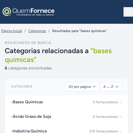
Pular para o conteúdo
Página Inicial
/
Categorias
/
Resultados para "bases quimicas"
RESULTADOS DE BUSCA
Categorias relacionadas a
"
bases
quimicas
"
6
categorias encontradas
CATEGORIA
Bases Químicas
5
fornecedores
Ácido Graxo de Soja
6
fornecedores
Indústria Química
219
fornecedores