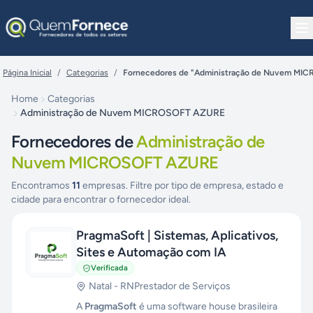
Pular para o conteúdo
Página Inicial
/
Categorias
/
Fornecedores de "Administração de Nuvem MI
Home
Categorias
Administração de Nuvem MICROSOFT AZURE
Fornecedores de
Administração de
Nuvem MICROSOFT AZURE
Encontramos
11
empresas. Filtre por tipo de empresa, estado e
cidade para encontrar o fornecedor ideal.
PragmaSoft | Sistemas, Aplicativos,
Sites e Automação com IA
Verificada
Natal
-
RN
Prestador de Serviços
A
PragmaSoft
é uma software house brasileira