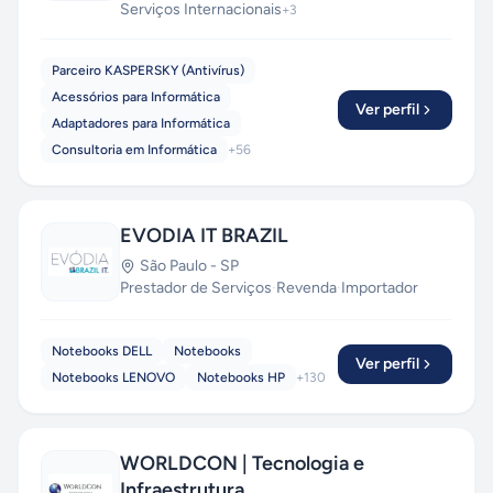
Serviços Internacionais
+
3
robustas e prontas para crescer. Trabalhamos
com tecnologias de ponta —
React, Vue, Node,
Laravel, Python e Cloud Computing
— e
Parceiro KASPERSKY (Antivírus)
mantemos parcerias com empresas em todo o
Acessórios para Informática
Ver perfil
Brasil, oferecendo orçamentos transparentes,
Adaptadores para Informática
prazos enxutos e relacionamento próximo. Da
Consultoria em Informática
+
56
startup que valida uma ideia ao grupo industrial
que precisa modernizar seu ERP, a PragmaSoft
entrega. Fale com a gente e descubra como
EVODIA IT BRAZIL
acelerar seu próximo projeto com IA aplicada de
verdade.
Orçamento gratuito e sem
São Paulo
-
SP
compromisso.
Prestador de Serviços
·
Revenda
·
Importador
Notebooks DELL
Notebooks
Ver perfil
Notebooks LENOVO
Notebooks HP
+
130
WORLDCON | Tecnologia e
Infraestrutura