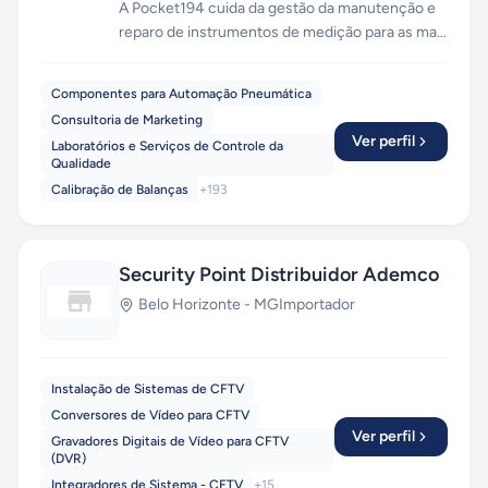
A Pocket194 cuida da gestão da manutenção e
reparo de instrumentos de medição para as mais
distintas finalidades. Atuamos como
facilitadores entre as empresas e os laboratórios
Componentes para Automação Pneumática
na Calibração e Reparo de: Manômetros Digitais
Consultoria de Marketing
e Analógicos, Manovacuômetro, Transmissores,
Ver perfil
Laboratórios e Serviços de Controle da
Controladores, Pressostatos, Válvulas,
Qualidade
Registradores Gráficos, Esfigmomanômetros,
Calibração de Balanças
+
193
etc.
Security Point Distribuidor Ademco
Belo Horizonte
-
MG
Importador
Instalação de Sistemas de CFTV
Conversores de Vídeo para CFTV
Ver perfil
Gravadores Digitais de Vídeo para CFTV
(DVR)
Integradores de Sistema - CFTV
+
15