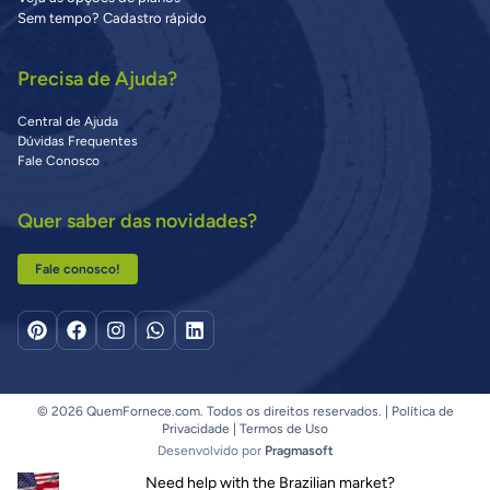
Sem tempo? Cadastro rápido
Precisa de Ajuda?
Central de Ajuda
Dúvidas Frequentes
Fale Conosco
Quer saber das novidades?
Fale conosco!
© 2026 QuemFornece.com. Todos os direitos reservados. |
Política de
Privacidade
|
Termos de Uso
Desenvolvido por
Pragmasoft
Need help with the Brazilian market?