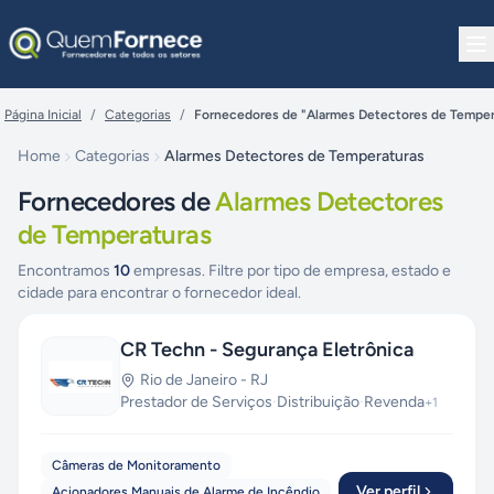
Pular para o conteúdo
Página Inicial
/
Categorias
/
Fornecedores de "Alarmes Detectores de Temper
Home
Categorias
Alarmes Detectores de Temperaturas
Fornecedores de
Alarmes Detectores
de Temperaturas
Encontramos
10
empresas. Filtre por tipo de empresa, estado e
cidade para encontrar o fornecedor ideal.
CR Techn - Segurança Eletrônica
Rio de Janeiro
-
RJ
Prestador de Serviços
·
Distribuição
·
Revenda
+
1
Câmeras de Monitoramento
Ver perfil
Acionadores Manuais de Alarme de Incêndio