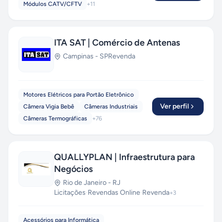
Módulos CATV/CFTV
+
11
ITA SAT | Comércio de Antenas
Campinas
-
SP
Revenda
Motores Elétricos para Portão Eletrônico
Ver perfil
Câmera Vigia Bebê
Câmeras Industriais
Câmeras Termográficas
+
76
QUALLYPLAN | Infraestrutura para
Negócios
Rio de Janeiro
-
RJ
Licitações
·
Revendas Online
·
Revenda
+
3
Acessórios para Informática