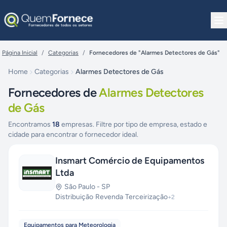
Pular para o conteúdo
Página Inicial
/
Categorias
/
Fornecedores de "Alarmes Detectores de Gás"
Home
Categorias
Alarmes Detectores de Gás
Fornecedores de
Alarmes Detectores
de Gás
Encontramos
18
empresas. Filtre por tipo de empresa, estado e
cidade para encontrar o fornecedor ideal.
Insmart Comércio de Equipamentos
Ltda
São Paulo
-
SP
Distribuição
·
Revenda
·
Terceirização
+
2
Equipamentos para Meteorologia