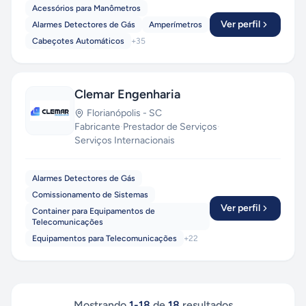
Acessórios para Manômetros
Ver perfil
Alarmes Detectores de Gás
Amperímetros
Cabeçotes Automáticos
+
35
Clemar Engenharia
Florianópolis
-
SC
Fabricante
·
Prestador de Serviços
·
Serviços Internacionais
Alarmes Detectores de Gás
Comissionamento de Sistemas
Ver perfil
Container para Equipamentos de
Telecomunicações
Equipamentos para Telecomunicações
+
22
Mostrando
1
-
18
de
18
resultados