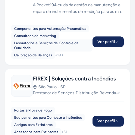
A Pocket194 cuida da gestão da manutenção e
reparo de instrumentos de medição para as mais
distintas finalidades. Atuamos como
facilitadores entre as empresas e os laboratórios
Componentes para Automação Pneumática
na Calibração e Reparo de: Manômetros Digitais
Consultoria de Marketing
e Analógicos, Manovacuômetro, Transmissores,
Ver perfil
Laboratórios e Serviços de Controle da
Controladores, Pressostatos, Válvulas,
Qualidade
Registradores Gráficos, Esfigmomanômetros,
Calibração de Balanças
+
193
etc.
FIREX | Soluções contra Incêndios
São Paulo
-
SP
Prestador de Serviços
·
Distribuição
·
Revenda
+
2
Portas à Prova de Fogo
Equipamentos para Combate a Incêndios
Ver perfil
Abrigos para Extintores
Acessórios para Extintores
+
51