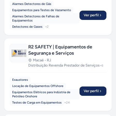
seus processos de detecção de vazamentos de
Alarmes Detectores de Gás
gás.
Equipamentos para Testes de Vazamento
Ver perfil
Alarmes Detectores de Falhas de
Equipamentos
Detectores de Gases
+
2
R2 SAFETY | Equipamentos de
Segurança e Serviços
Macaé
-
RJ
Distribuição
·
Revenda
·
Prestador de Serviços
+
6
Exaustores
Locação de Equipamentos Offshore
Ver perfil
Equipamentos Elétricos para Indústria de
Petróleo Onshore
Testes de Carga em Equipamentos
+
24