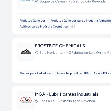
Duque de Caxias
-
RJ
Distribuição
·
Revenda
Produtos Químicos
Produtos Químicos para a Indústria Alimentí
Aditivos para a Indústria Cosmética
+
66
FROSTBITE CHEMICALS
Belo Horizonte
-
MG
Fabricante
·
Loja Online
·
Re
Fluidos para Radiadores
Álcool Isopropílico | IPA
Álcool Etílic
MGA - Lubrificantes Industriais
São Paulo
-
SP
Distribuição
·
Revenda