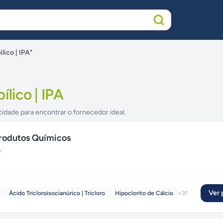
lico | IPA"
ílico | IPA
cidade para encontrar o fornecedor ideal.
rodutos Químicos
r
Ver p
Ácido Tricloroisocianúrico | Tricloro
Hipoclorito de Cálcio
+
31