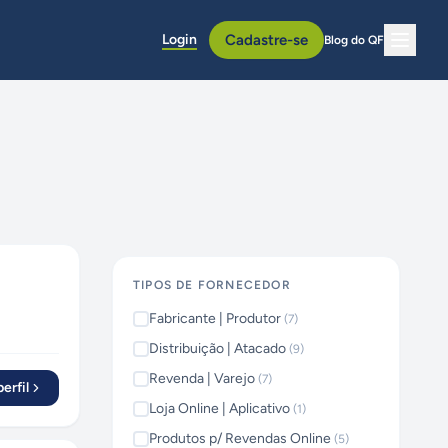
Login
Cadastre-se
Blog do QF
TIPOS DE FORNECEDOR
Fabricante | Produtor
(
7
)
Distribuição | Atacado
(
9
)
Revenda | Varejo
(
7
)
erfil
Loja Online | Aplicativo
(
1
)
Produtos p/ Revendas Online
(
5
)