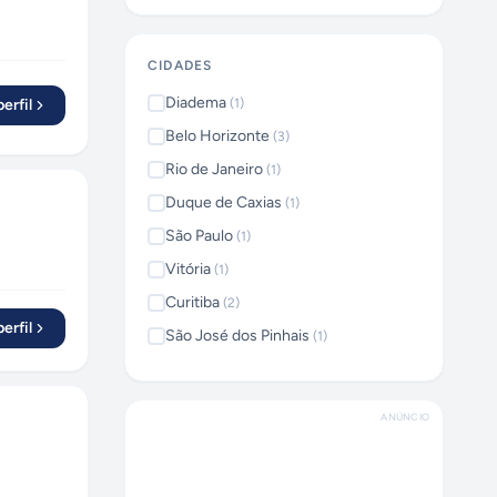
CIDADES
Diadema
erfil
(
1
)
Belo Horizonte
(
3
)
Rio de Janeiro
(
1
)
Duque de Caxias
(
1
)
São Paulo
(
1
)
Vitória
(
1
)
Curitiba
(
2
)
erfil
São José dos Pinhais
(
1
)
Serra
(
1
)
Santo André
(
1
)
ANÚNCIO
Dias d'Ávila
(
1
)