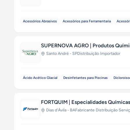
Acessórios Abrasivos
Acessórios para Ferramentaria
Acessór
SUPERNOVA AGRO | Produtos Químic
Santo André
-
SP
Distribuição
·
Importador
Ácido Acético Glacial
Desinfetantes para Piscinas
Dicloroiso
FORTQUIM | Especialidades Química
Dias d'Ávila
-
BA
Fabricante
·
Distribuição
·
Serviç