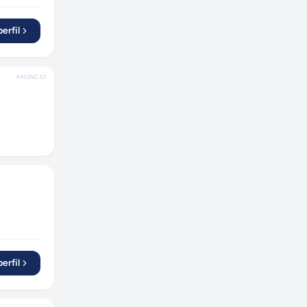
os e
erfil
ANÚNCIO
erfil