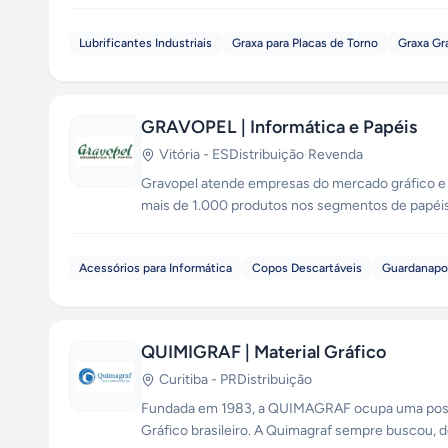
Lubrificantes Industriais
Graxa para Placas de Torno
Graxa Gr
GRAVOPEL | Informática e Papéis
Vitória
-
ES
Distribuição
·
Revenda
Gravopel atende empresas do mercado gráfico e 
mais de 1.000 produtos nos segmentos de papéis 
higiene e limpeza.
Acessórios para Informática
Copos Descartáveis
Guardanapo
QUIMIGRAF | Material Gráfico
Curitiba
-
PR
Distribuição
Fundada em 1983, a QUIMAGRAF ocupa uma posiçã
Gráfico brasileiro. A Quimagraf sempre buscou, d