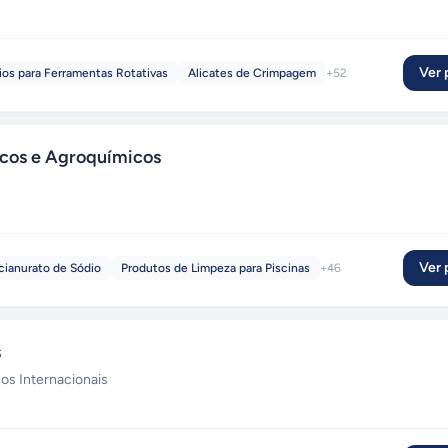
Ver p
ios para Ferramentas Rotativas
Alicates de Crimpagem
+
52
os e Agroquímicos
Ver p
cianurato de Sódio
Produtos de Limpeza para Piscinas
+
46
s
os Internacionais