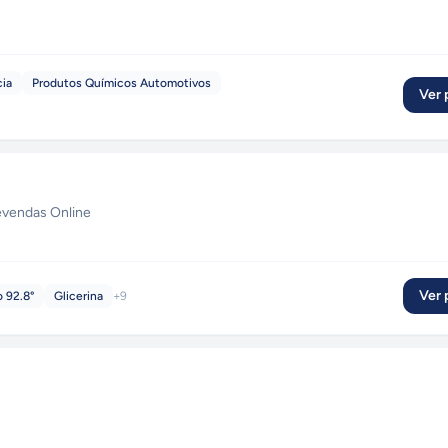
cia
Produtos Químicos Automotivos
Ver p
vendas Online
Ver p
o 92.8°
Glicerina
+
9