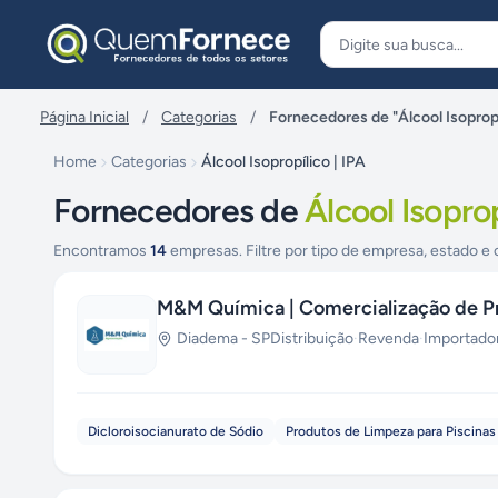
Pular para o conteúdo
Página Inicial
/
Categorias
/
Fornecedores de "Álcool Isopropí
Home
Categorias
Álcool Isopropílico | IPA
Fornecedores de
Álcool Isoprop
Encontramos
14
empresas. Filtre por tipo de empresa, estado e 
M&M Química | Comercialização de P
Diadema
-
SP
Distribuição
·
Revenda
·
Importado
Dicloroisocianurato de Sódio
Produtos de Limpeza para Piscinas