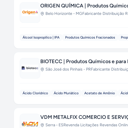
ORIGEN QUÍMICA | Produtos Químico
Belo Horizonte
-
MG
Fabricante
·
Distribuição
·
R
Álcool Isopropílico | IPA
Produtos Químicos Fracionados
Prop
BIOTECC | Produtos Químicos e para 
São José dos Pinhais
-
PR
Fabricante
·
Distribui
Ácido Clorídrico
Ácido Muriático
Acetato de Amônio
Ácid
VDM METALFIX COMERCIO E SERVI
Serra
-
ES
Revenda
·
Licitações
·
Revendas Onlin