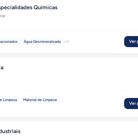
ecialidades Químicas
ine
Ver p
racionados
Água Desmineralizada
+
11
za
de Limpeza
Material de Limpeza
Ver p
ustriais