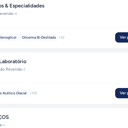
s & Especialidades
evenda
+
4
Ver p
ilenoglicol
Glicerina Bi-Destilada
+
22
Laboratório
ção
·
Revenda
+
2
Ver p
o Acético Glacial
+
159
ÇOS
e
+
1