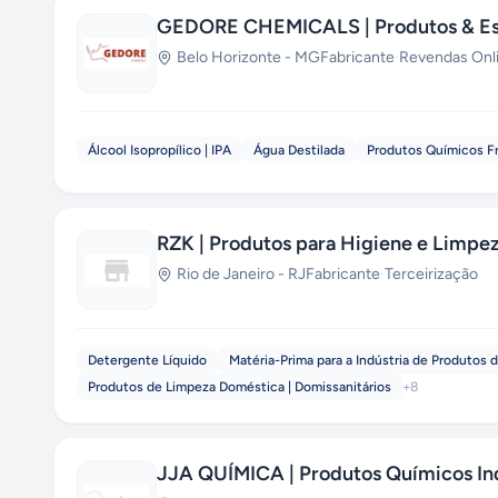
GEDORE CHEMICALS | Produtos & Esp
Belo Horizonte
-
MG
Fabricante
·
Revendas Onl
Álcool Isopropílico | IPA
Água Destilada
Produtos Químicos F
RZK | Produtos para Higiene e Limpe
Rio de Janeiro
-
RJ
Fabricante
·
Terceirização
Detergente Líquido
Matéria-Prima para a Indústria de Produtos 
Produtos de Limpeza Doméstica | Domissanitários
+
8
JJA QUÍMICA | Produtos Químicos Ind