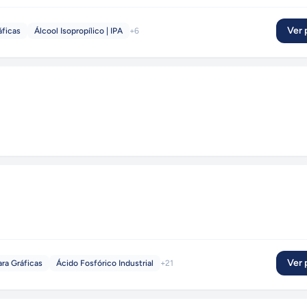
. Entre suas divisões Química e Gráfica a empresa disponibiliza produt
confiabilidade da marca Quimagraf.
Ver p
áficas
Álcool Isopropílico | IPA
+
6
Ver p
ra Gráficas
Ácido Fosfórico Industrial
+
21