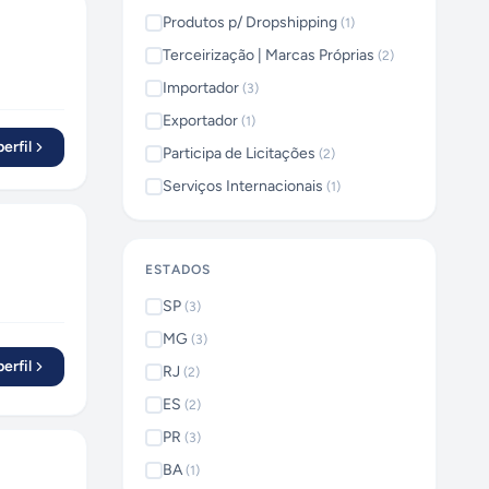
Produtos p/ Dropshipping
(
1
)
Terceirização | Marcas Próprias
(
2
)
Importador
(
3
)
Exportador
(
1
)
erfil
Participa de Licitações
(
2
)
Serviços Internacionais
(
1
)
ESTADOS
SP
(
3
)
MG
(
3
)
erfil
RJ
(
2
)
ES
(
2
)
PR
(
3
)
BA
(
1
)