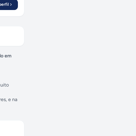
erfil
do em
cuito
es, e na