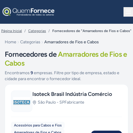
Pular para o conteúdo
Página Inicial
/
Categorias
/
Fornecedores de "Amarradores de Fios e Cabos"
Home
Categorias
Amarradores de Fios e Cabos
Fornecedores de
Amarradores de Fios e
Cabos
Encontramos
9
empresas. Filtre por tipo de empresa, estado e
cidade para encontrar o fornecedor ideal.
Isoteck Brasil Indústria Comércio
São Paulo
-
SP
Fabricante
Acessórios para Cabos e Fios
Amarradores de Fios e Cabos