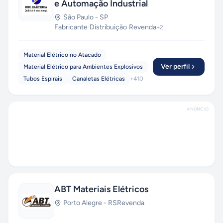
e Automação Industrial
São Paulo
-
SP
Fabricante
·
Distribuição
·
Revenda
+
2
Material Elétrico no Atacado
Ver perfil
Material Elétrico para Ambientes Explosivos
Tubos Espirais
Canaletas Elétricas
+
410
ANÚNCIO
ABT Materiais Elétricos
Porto Alegre
-
RS
Revenda