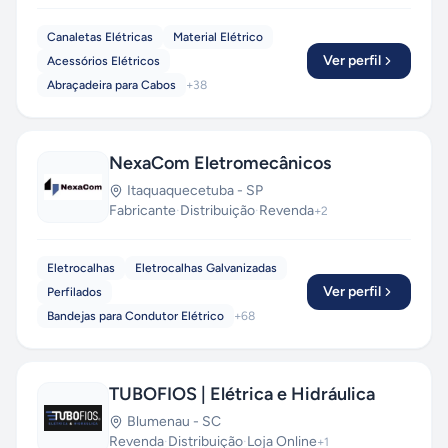
Canaletas Elétricas
Material Elétrico
Ver perfil
Acessórios Elétricos
Abraçadeira para Cabos
+
38
NexaCom Eletromecânicos
Itaquaquecetuba
-
SP
Fabricante
·
Distribuição
·
Revenda
+
2
Eletrocalhas
Eletrocalhas Galvanizadas
Ver perfil
Perfilados
Bandejas para Condutor Elétrico
+
68
TUBOFIOS | Elétrica e Hidráulica
Blumenau
-
SC
Revenda
·
Distribuição
·
Loja Online
+
1