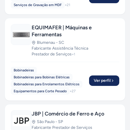
Serviços de Gravação em MDF
+
21
EQUIMAFER | Máquinas e
Ferramentas
Blumenau
-
SC
Fabricante
·
Assistência Técnica
·
Prestador de Serviços
+
1
Bobinadeiras
Bobinadeiras para Bobinas Elétricas
Ver perfil
Bobinadeiras para Enrolamentos Elétricos
Equipamentos para Corte Pesado
+
27
JBP | Comércio de Ferro e Aço
São Paulo
-
SP
Fabricante
·
Prestador de Serviços