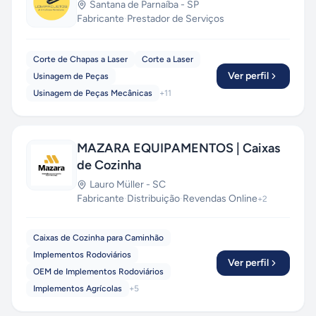
Santana de Parnaíba
-
SP
Fabricante
·
Prestador de Serviços
Corte de Chapas a Laser
Corte a Laser
Ver perfil
Usinagem de Peças
Usinagem de Peças Mecânicas
+
11
MAZARA EQUIPAMENTOS | Caixas
de Cozinha
Lauro Müller
-
SC
Fabricante
·
Distribuição
·
Revendas Online
+
2
Caixas de Cozinha para Caminhão
Implementos Rodoviários
Ver perfil
OEM de Implementos Rodoviários
Implementos Agrícolas
+
5