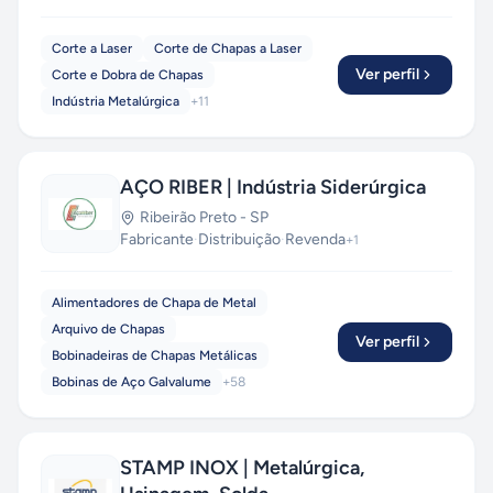
Corte a Laser
Corte de Chapas a Laser
Ver perfil
Corte e Dobra de Chapas
Indústria Metalúrgica
+
11
AÇO RIBER | Indústria Siderúrgica
Ribeirão Preto
-
SP
Fabricante
·
Distribuição
·
Revenda
+
1
Alimentadores de Chapa de Metal
Arquivo de Chapas
Ver perfil
Bobinadeiras de Chapas Metálicas
Bobinas de Aço Galvalume
+
58
STAMP INOX | Metalúrgica,