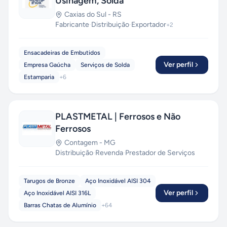
Usinagem, Solda
Caxias do Sul
-
RS
Fabricante
·
Distribuição
·
Exportador
+
2
Ensacadeiras de Embutidos
Ver perfil
Empresa Gaúcha
Serviços de Solda
Estamparia
+
6
PLASTMETAL | Ferrosos e Não
Ferrosos
Contagem
-
MG
Distribuição
·
Revenda
·
Prestador de Serviços
Tarugos de Bronze
Aço Inoxidável AISI 304
Ver perfil
Aço Inoxidável AISI 316L
Barras Chatas de Alumínio
+
64