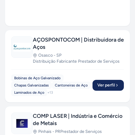
AÇOSPONTOCOM | Distribuidora de
Aços
Osasco
-
SP
Distribuição
·
Fabricante
·
Prestador de Serviços
Bobinas de Aço Galvanizado
Ver perfil
Chapas Galvanizadas
Cantoneiras de Aço
Laminados de Aço
+
13
COMP LASER | Indústria e Comércio
de Metais
Pinhais
-
PR
Prestador de Serviços