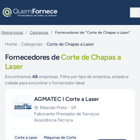
Pular para o conteúdo
Página Inicial
/
Categorias
/
Fornecedores de "Corte de Chapas a Laser"
Home
Categorias
Corte de Chapas a Laser
Fornecedores de
Corte de Chapas a
Laser
Encontramos
48
empresas. Filtre por tipo de empresa, estado e
cidade para encontrar o fornecedor ideal.
AGMATEC I Corte a Laser
Ribeirão Preto
-
SP
Fabricante
·
Prestador de Serviços
·
Assistência Técnica
Corte a Laser
Máquinas de Corte