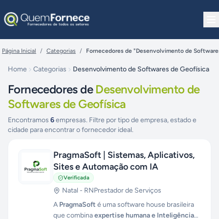
Pular para o conteúdo
Página Inicial
/
Categorias
/
Fornecedores de "Desenvolvimento de Softwares
Home
Categorias
Desenvolvimento de Softwares de Geofísica
Fornecedores de
Desenvolvimento de
Softwares de Geofísica
Encontramos
6
empresas. Filtre por tipo de empresa, estado e
cidade para encontrar o fornecedor ideal.
PragmaSoft | Sistemas, Aplicativos,
Sites e Automação com IA
Verificada
Natal
-
RN
Prestador de Serviços
A
PragmaSoft
é uma software house brasileira
que combina
expertise humana e Inteligência