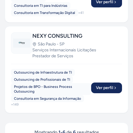
Ver perfil
Consultoria em TI para Indústrias
Consultoria em Transformação Digital
+
41
NEXY CONSULTING
São Paulo
-
SP
Serviços Internacionais
·
Licitações
·
Prestador de Serviços
Outsourcing de Infraestrutura de TI
Outsourcing de Profissionais de TI
Projetos de BPO - Business Process
Ver perfil
Outsourcing
Consultoria em Segurança da Informação
+
149
Mostrando
1
-
6
de
6
resultados