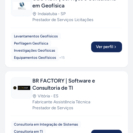
em Geofísica
com tecnologias de ponta —
React, Vue, Node,
Laravel, Python e Cloud Computing
— e
Indaiatuba
-
SP
mantemos parcerias com empresas em todo o
Prestador de Serviços
·
Licitações
Brasil, oferecendo orçamentos transparentes,
prazos enxutos e relacionamento próximo. Da
Levantamentos Geofísicos
startup que valida uma ideia ao grupo industrial
Perfilagem Geofísica
que precisa modernizar seu ERP, a PragmaSoft
Ver perfil
Investigações Geofísicas
entrega. Fale com a gente e descubra como
Equipamentos Geofísicos
+
15
acelerar seu próximo projeto com IA aplicada de
verdade.
Orçamento gratuito e sem
compromisso.
BR FACTORY | Software e
Consultoria de TI
Vitória
-
ES
Fabricante
·
Assistência Técnica
·
Prestador de Serviços
Consultoria em Integração de Sistemas
Consultoria em TI