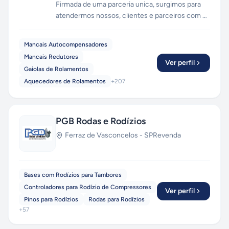
Firmada de uma parceria unica, surgimos para
atendermos nossos, clientes e parceiros com o
que há de mais avançado, com tecnologia de
ponta. Mais de 40 anos de experiência para
Mancais Autocompensadores
promover maior qualidade no mercado de peças
Mancais Redutores
de reposição para a industria.
Ver perfil
Gaiolas de Rolamentos
Aquecedores de Rolamentos
+
207
PGB Rodas e Rodízios
Ferraz de Vasconcelos
-
SP
Revenda
Bases com Rodízios para Tambores
Controladores para Rodízio de Compressores
Ver perfil
Pinos para Rodízios
Rodas para Rodízios
+
57