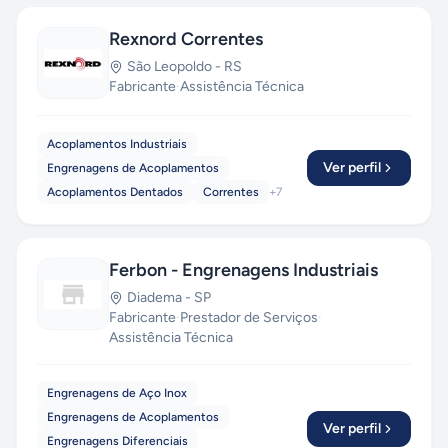
Rexnord Correntes
São Leopoldo
-
RS
Fabricante
·
Assistência Técnica
Acoplamentos Industriais
Ver perfil
Engrenagens de Acoplamentos
Acoplamentos Dentados
Correntes
+
7
Ferbon - Engrenagens Industriais
Diadema
-
SP
Fabricante
·
Prestador de Serviços
·
Assistência Técnica
Engrenagens de Aço Inox
Engrenagens de Acoplamentos
Ver perfil
Engrenagens Diferenciais