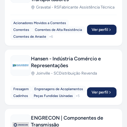
Gravataí
-
RS
Fabricante
·
Assistência Técnica
Acionadores Movidos a Correntes
Ver perfil
Correntes
Correntes de Alta Resistência
Correntes de Arraste
+
6
Hansen - Indústria Comércio e
Representações
Joinville
-
SC
Distribuição
·
Revenda
Fresagem
Engrenagens de Acoplamentos
Ver perfil
Cadinhos
Peças Fundidas Usinadas
+
5
ENGRECON | Componentes de
Transmissão