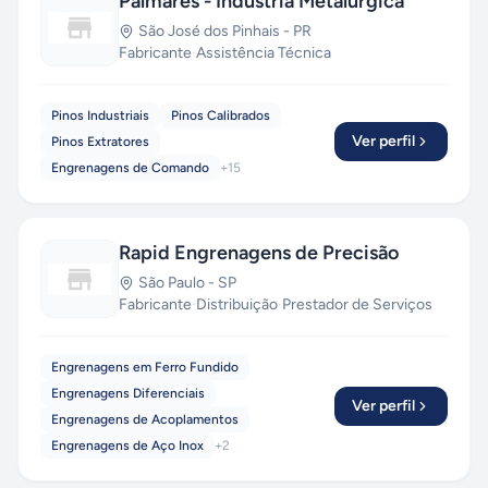
Palmares - Indústria Metalúrgica
São José dos Pinhais
-
PR
Fabricante
·
Assistência Técnica
Pinos Industriais
Pinos Calibrados
Ver perfil
Pinos Extratores
Engrenagens de Comando
+
15
Rapid Engrenagens de Precisão
São Paulo
-
SP
Fabricante
·
Distribuição
·
Prestador de Serviços
Engrenagens em Ferro Fundido
Engrenagens Diferenciais
Ver perfil
Engrenagens de Acoplamentos
Engrenagens de Aço Inox
+
2