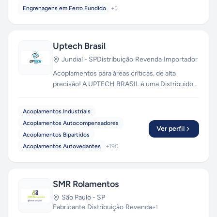
Engrenagens em Ferro Fundido
+
5
Uptech Brasil
Jundiaí
-
SP
Distribuição
·
Revenda
·
Importador
Acoplamentos para áreas críticas, de alta
precisão! A UPTECH BRASIL é uma Distribuidora
Autorizada de Acoplamentos, Terminais
Rotulares e Rolamentos Lineares. Mantemos em
Acoplamentos Industriais
estoque grande, com disponibilidade de envio
Acoplamentos Autocompensadores
via aéreo, transportadoras, moto-express,
Ver perfil
Acoplamentos Bipartidos
correios e retirada em loja física! Temos
Acoplamentos Autovedantes
+
190
produtos importados e nacionais, com garantia
de originalidade do fabricante.
SMR Rolamentos
São Paulo
-
SP
Fabricante
·
Distribuição
·
Revenda
+
1