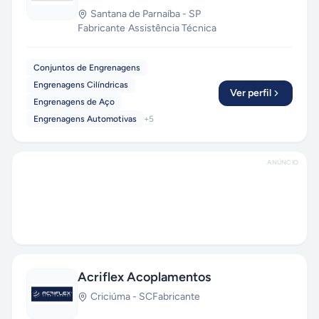
Santana de Parnaíba
-
SP
Fabricante
·
Assistência Técnica
Conjuntos de Engrenagens
Engrenagens Cilíndricas
Ver perfil
Engrenagens de Aço
Engrenagens Automotivas
+
5
ANÚNCIO
Acriflex Acoplamentos
Criciúma
-
SC
Fabricante