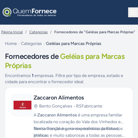
Pular para o conteúdo
Página Inicial
/
Categorias
/
Fornecedores de "Geléias para Marcas Próprias"
Home
Categorias
Geléias para Marcas Próprias
Fornecedores de
Geléias para Marcas
Próprias
Encontramos
1
empresas. Filtre por tipo de empresa, estado e
cidade para encontrar o fornecedor ideal.
Zaccaron Alimentos
Bento Gonçalves
-
RS
Fabricante
A
Zaccaron Alimentos
é uma empresa familiar
localizada no coração do Vale dos Vinhedos em
Bento Gonçalves, no eixo turístico da Rota dos
Nossa missão é gerar experiências positivas,
Vinhos.
práticas e muito saborosas a todas as pessoas