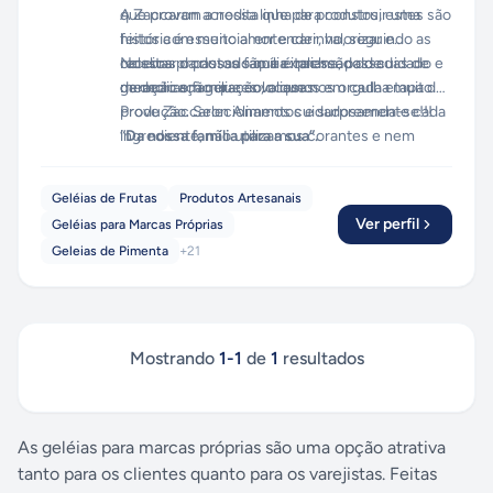
que provam a nossa linha de produtos, estes são
A Zaccaron acredita que para construir uma
feitos com muito amor e carinho, seguindo as
história é essencial entender, valorizar e
receitas da nossa família italiana, passadas de
celebrar o passado que é recheado de
Nossos produtos são a expressão do cuidado e
geração em geração, o que nos orgulha muito.
memorias familiares valiosas.
da dedicação que colocamos em cada etapa de
produção. Selecionamos cuidadosamente cada
Prove Zaccaron Alimentos e surpreenda-se!!!
ingrediente, não utilizamos corantes e nem
“Da nossa família para a sua”.
conservantes - apenas ingredientes 100%
naturais e artesanais.
Geléias de Frutas
Produtos Artesanais
Ver perfil
Geléias para Marcas Próprias
Geleias de Pimenta
+
21
Mostrando
1
-
1
de
1
resultados
As geléias para marcas próprias são uma opção atrativa
tanto para os clientes quanto para os varejistas. Feitas