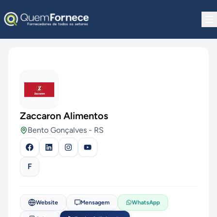
Pular para o conteúdo
Zaccaron Alimentos
Bento Gonçalves
-
RS
F
Website
Mensagem
WhatsApp