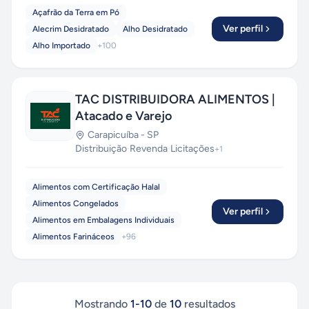
Açafrão da Terra em Pó
Ver perfil
Alecrim Desidratado
Alho Desidratado
Alho Importado
+
100
TAC DISTRIBUIDORA ALIMENTOS |
Atacado e Varejo
Carapicuíba
-
SP
Distribuição
·
Revenda
·
Licitações
+
1
Alimentos com Certificação Halal
Alimentos Congelados
Ver perfil
Alimentos em Embalagens Individuais
Alimentos Farináceos
+
96
Mostrando
1
-
10
de
10
resultados