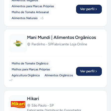
Alimentos Veganos
Alimentos para Marcas Próprias
Ver perfil
Molho de Tomate Artesanal
Alimentos Naturais
+
5
Mani Mundi | Alimentos Orgânicos
Pardinho
-
SP
Fabricante
·
Loja Online
Molho de Tomate Orgânico
Molhos para Marcas Próprias
Ver perfil
Agricultura Orgânica
Alimentos Orgânicos
+
7
Hikari
São Paulo
-
SP
Fabricante
·
Distribuição
·
Exportador