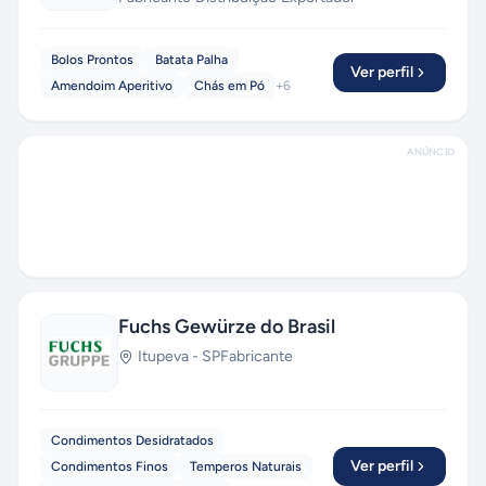
Bolos Prontos
Batata Palha
Ver perfil
Amendoim Aperitivo
Chás em Pó
+
6
ANÚNCIO
Fuchs Gewürze do Brasil
Itupeva
-
SP
Fabricante
Condimentos Desidratados
Ver perfil
Condimentos Finos
Temperos Naturais