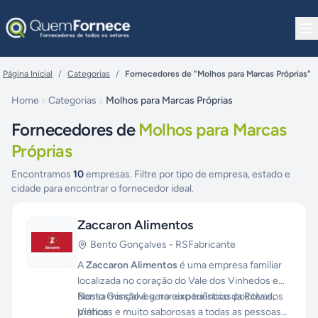
Pular para o conteúdo
Página Inicial
/
Categorias
/
Fornecedores de "Molhos para Marcas Próprias"
Home
Categorias
Molhos para Marcas Próprias
Fornecedores de
Molhos para Marcas
Próprias
Encontramos
10
empresas. Filtre por tipo de empresa, estado e
cidade para encontrar o fornecedor ideal.
Zaccaron Alimentos
Bento Gonçalves
-
RS
Fabricante
A
Zaccaron Alimentos
é uma empresa familiar
localizada no coração do Vale dos Vinhedos em
Bento Gonçalves, no eixo turístico da Rota dos
Nossa missão é gerar experiências positivas,
Vinhos.
práticas e muito saborosas a todas as pessoas