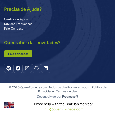
Precisa de Ajuda?
Central de Ajuda
Dúvidas Frequentes
Fale Conosco
Quer saber das novidades?
Fale conosco!
© 2026 QuemFornece.com. Todos os direitos reservados. |
Política de
Privacidade
|
Termos de Uso
Desenvolvido por
Pragmasoft
Need help with the Brazilian market?
info@quemfornece.com