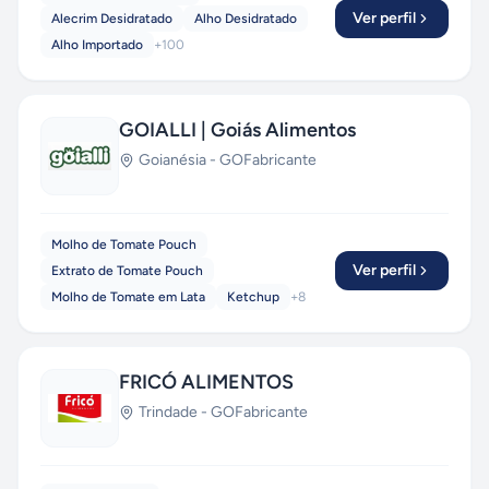
Ver perfil
Alecrim Desidratado
Alho Desidratado
Alho Importado
+
100
GOIALLI | Goiás Alimentos
Goianésia
-
GO
Fabricante
Molho de Tomate Pouch
Ver perfil
Extrato de Tomate Pouch
Molho de Tomate em Lata
Ketchup
+
8
FRICÓ ALIMENTOS
Trindade
-
GO
Fabricante