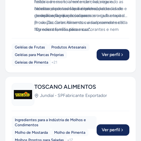
feitos com muito amor e carinho, seguindo as
história é essencial entender, valorizar e
receitas da nossa família italiana, passadas de
celebrar o passado que é recheado de
Nossos produtos são a expressão do cuidado e
geração em geração, o que nos orgulha muito.
memorias familiares valiosas.
da dedicação que colocamos em cada etapa de
produção. Selecionamos cuidadosamente cada
Prove Zaccaron Alimentos e surpreenda-se!!!
ingrediente, não utilizamos corantes e nem
“Da nossa família para a sua”.
conservantes - apenas ingredientes 100%
naturais e artesanais.
Geléias de Frutas
Produtos Artesanais
Ver perfil
Geléias para Marcas Próprias
Geleias de Pimenta
+
21
TOSCANO ALIMENTOS
Jundiaí
-
SP
Fabricante
·
Exportador
Ingredientes para a Indústria de Molhos e
Condimentos
Ver perfil
Molho de Mostarda
Molho de Pimenta
Molhos Prontos para Saladas
+
17