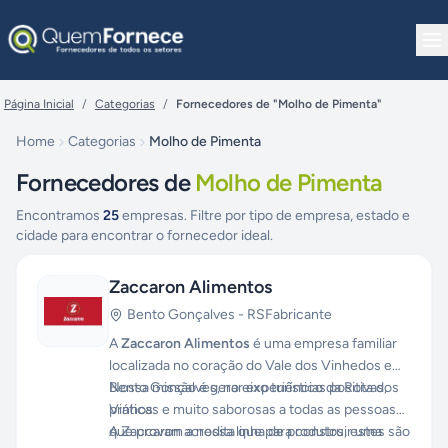
Pular para o conteúdo
Página Inicial
/
Categorias
/
Fornecedores de "Molho de Pimenta"
Home
Categorias
Molho de Pimenta
Fornecedores de
Molho de Pimenta
Encontramos
25
empresas. Filtre por tipo de empresa, estado e
cidade para encontrar o fornecedor ideal.
Zaccaron Alimentos
Bento Gonçalves
-
RS
Fabricante
A
Zaccaron Alimentos
é uma empresa familiar
localizada no coração do Vale dos Vinhedos em
Bento Gonçalves, no eixo turístico da Rota dos
Nossa missão é gerar experiências positivas,
Vinhos.
práticas e muito saborosas a todas as pessoas
que provam a nossa linha de produtos, estes são
A Zaccaron acredita que para construir uma