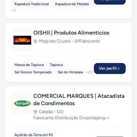
Rapadura Tradicional
Rapadura de Melado
+
3
OISHII | Produtos Alimentícios
Mogi das Cruzes
-
SP
Fabricante
Massa de Tapioca
Tapioca
Ver perfil
Sal Grosso Temperado
Sal do Himalaia
+
20
COMERCIAL MARQUES | Atacadista
de Condimentos
Catalão
-
GO
Fabricante
·
Distribuição
·
Dropshipping
+
4
Açafrão da Terra em Pó