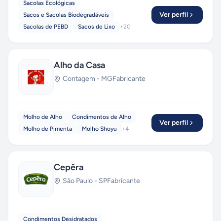
Sacolas Ecológicas
Ver perfil
Sacos e Sacolas Biodegradáveis
Sacolas de PEBD
Sacos de Lixo
+
20
Alho da Casa
Contagem
-
MG
Fabricante
Molho de Alho
Condimentos de Alho
Ver perfil
Molho de Pimenta
Molho Shoyu
+
4
Cepêra
São Paulo
-
SP
Fabricante
Condimentos Desidratados