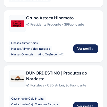
Grupo Asteca Hinomoto
Presidente Prudente
-
SP
Fabricante
Massas Alimentícias
Ver perfil
Massas Alimentícias Integrais
Massas Orientais
Alho Orgânico
+
12
DUNORDESTINO | Produtos do
Nordeste
Fortaleza
-
CE
Distribuição
·
Fabricante
Castanha de Caju Inteira
Castanha de Caju Torrada e Salgada
Ver perfil