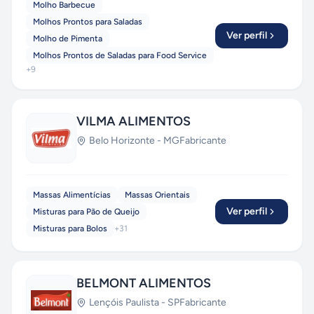
Molho Barbecue
Molhos Prontos para Saladas
Ver perfil
Molho de Pimenta
Molhos Prontos de Saladas para Food Service
+
9
VILMA ALIMENTOS
Belo Horizonte
-
MG
Fabricante
Massas Alimentícias
Massas Orientais
Ver perfil
Misturas para Pão de Queijo
Misturas para Bolos
+
31
BELMONT ALIMENTOS
Lençóis Paulista
-
SP
Fabricante