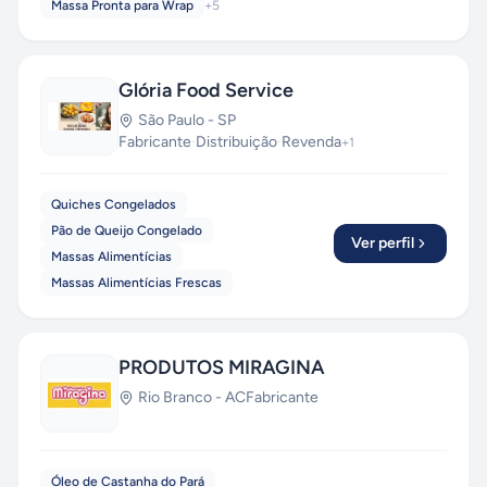
Massa Pronta para Wrap
+
5
Glória Food Service
São Paulo
-
SP
Fabricante
·
Distribuição
·
Revenda
+
1
Quiches Congelados
Pão de Queijo Congelado
Ver perfil
Massas Alimentícias
Massas Alimentícias Frescas
PRODUTOS MIRAGINA
Rio Branco
-
AC
Fabricante
Óleo de Castanha do Pará