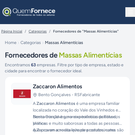
Pular para o conteúdo
Página Inicial
/
Categorias
/
Fornecedores de "Massas Alimentícias"
Home
Categorias
Massas Alimentícias
Fornecedores de
Massas Alimentícias
Encontramos
63
empresas. Filtre por tipo de empresa, estado e
cidade para encontrar o fornecedor ideal.
Zaccaron Alimentos
Bento Gonçalves
-
RS
Fabricante
A
Zaccaron Alimentos
é uma empresa familiar
localizada no coração do Vale dos Vinhedos em
Bento Gonçalves, no eixo turístico da Rota dos
Nossa missão é gerar experiências positivas,
Vinhos.
práticas e muito saborosas a todas as pessoas
que provam a nossa linha de produtos, estes são
A Zaccaron acredita que para construir uma