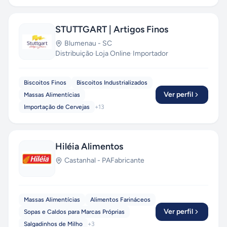
STUTTGART | Artigos Finos
Blumenau
-
SC
Distribuição
·
Loja Online
·
Importador
Biscoitos Finos
Biscoitos Industrializados
Ver perfil
Massas Alimentícias
Importação de Cervejas
+
13
Hiléia Alimentos
Castanhal
-
PA
Fabricante
Massas Alimentícias
Alimentos Farináceos
Ver perfil
Sopas e Caldos para Marcas Próprias
Salgadinhos de Milho
+
3