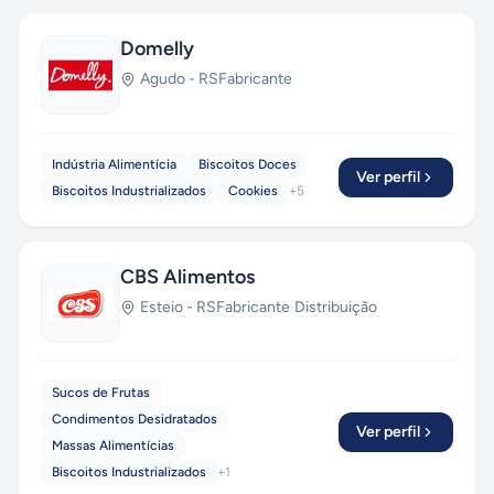
Domelly
Agudo
-
RS
Fabricante
Indústria Alimentícia
Biscoitos Doces
Ver perfil
Biscoitos Industrializados
Cookies
+
5
CBS Alimentos
Esteio
-
RS
Fabricante
·
Distribuição
Sucos de Frutas
Condimentos Desidratados
Ver perfil
Massas Alimentícias
Biscoitos Industrializados
+
1