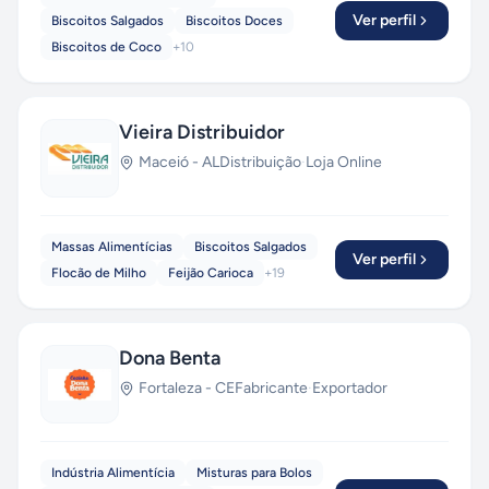
Ver perfil
Biscoitos Salgados
Biscoitos Doces
Biscoitos de Coco
+
10
Vieira Distribuidor
Maceió
-
AL
Distribuição
·
Loja Online
Massas Alimentícias
Biscoitos Salgados
Ver perfil
Flocão de Milho
Feijão Carioca
+
19
Dona Benta
Fortaleza
-
CE
Fabricante
·
Exportador
Indústria Alimentícia
Misturas para Bolos