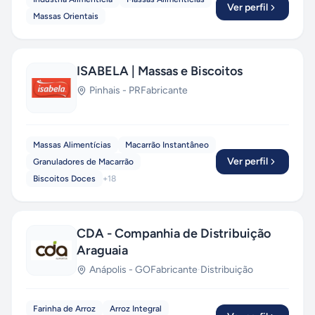
Ver perfil
Massas Orientais
ISABELA | Massas e Biscoitos
Pinhais
-
PR
Fabricante
Massas Alimentícias
Macarrão Instantâneo
Ver perfil
Granuladores de Macarrão
Biscoitos Doces
+
18
CDA - Companhia de Distribuição
Araguaia
Anápolis
-
GO
Fabricante
·
Distribuição
Farinha de Arroz
Arroz Integral