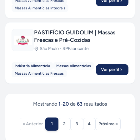
Ver perfil
Massas Alimentícias Frescas
Massas Alimentícias Integrais
PASTIFÍCIO GUIDOLIM | Massas
Frescas e Pré-Cozidas
São Paulo
-
SP
Fabricante
Indústria Alimentícia
Massas Alimentícias
Ver perfil
Massas Alimentícias Frescas
Mostrando
1
-
20
de
63
resultados
1
« Anterior
2
3
4
Próxima »