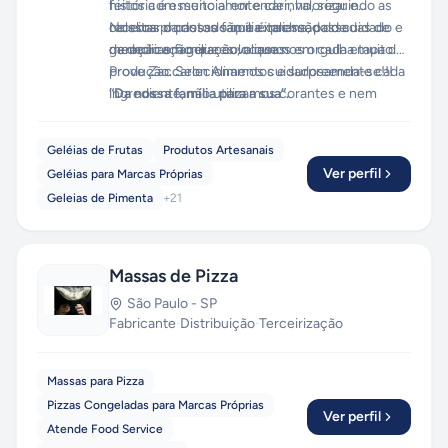
feitos com muito amor e carinho, seguindo as
história é essencial entender, valorizar e
receitas da nossa família italiana, passadas de
celebrar o passado que é recheado de
Nossos produtos são a expressão do cuidado e
geração em geração, o que nos orgulha muito.
memorias familiares valiosas.
da dedicação que colocamos em cada etapa de
produção. Selecionamos cuidadosamente cada
Prove Zaccaron Alimentos e surpreenda-se!!!
ingrediente, não utilizamos corantes e nem
“Da nossa família para a sua”.
conservantes - apenas ingredientes 100%
naturais e artesanais.
Geléias de Frutas
Produtos Artesanais
Ver perfil
Geléias para Marcas Próprias
Geleias de Pimenta
+
21
Massas de Pizza
São Paulo
-
SP
Fabricante
·
Distribuição
·
Terceirização
Massas para Pizza
Pizzas Congeladas para Marcas Próprias
Ver perfil
Atende Food Service