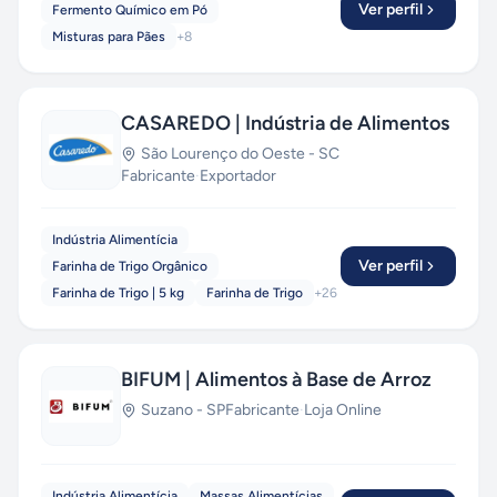
Ver perfil
Fermento Químico em Pó
Misturas para Pães
+
8
CASAREDO | Indústria de Alimentos
São Lourenço do Oeste
-
SC
Fabricante
·
Exportador
Indústria Alimentícia
Ver perfil
Farinha de Trigo Orgânico
Farinha de Trigo | 5 kg
Farinha de Trigo
+
26
BIFUM | Alimentos à Base de Arroz
Suzano
-
SP
Fabricante
·
Loja Online
Indústria Alimentícia
Massas Alimentícias