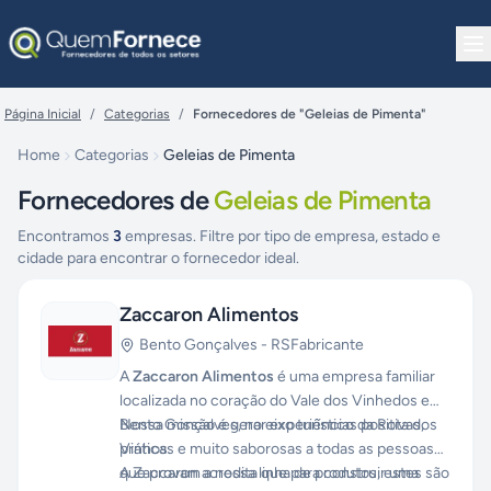
Pular para o conteúdo
Página Inicial
/
Categorias
/
Fornecedores de "Geleias de Pimenta"
Home
Categorias
Geleias de Pimenta
Fornecedores de
Geleias de Pimenta
Encontramos
3
empresas. Filtre por tipo de empresa, estado e
cidade para encontrar o fornecedor ideal.
Zaccaron Alimentos
Bento Gonçalves
-
RS
Fabricante
A
Zaccaron Alimentos
é uma empresa familiar
localizada no coração do Vale dos Vinhedos em
Bento Gonçalves, no eixo turístico da Rota dos
Nossa missão é gerar experiências positivas,
Vinhos.
práticas e muito saborosas a todas as pessoas
que provam a nossa linha de produtos, estes são
A Zaccaron acredita que para construir uma