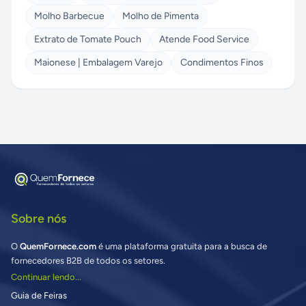
Molho Barbecue
Molho de Pimenta
Extrato de Tomate Pouch
Atende Food Service
Maionese | Embalagem Varejo
Condimentos Finos
Sobre nós
O
QuemFornece.com
é uma plataforma gratuita para a busca de
fornecedores B2B de todos os setores.
Continuar lendo...
Guia de Feiras