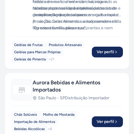
feitos com muito amor e carinho, seguindo as
história é essencial entender, valorizar e
receitas da nossa família italiana, passadas de
celebrar o passado que é recheado de
Nossos produtos são a expressão do cuidado e
geração em geração, o que nos orgulha muito.
memorias familiares valiosas.
da dedicação que colocamos em cada etapa de
produção. Selecionamos cuidadosamente cada
Prove Zaccaron Alimentos e surpreenda-se!!!
ingrediente, não utilizamos corantes e nem
“Da nossa família para a sua”.
conservantes - apenas ingredientes 100%
naturais e artesanais.
Geléias de Frutas
Produtos Artesanais
Ver perfil
Geléias para Marcas Próprias
Geleias de Pimenta
+
21
Aurora Bebidas e Alimentos
Importados
São Paulo
-
SP
Distribuição
·
Importador
Chás Solúveis
Molho de Mostarda
Ver perfil
Importação de Alimentos
Bebidas Alcoólicas
+
8