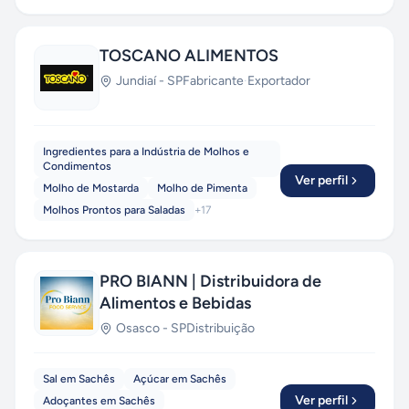
TOSCANO ALIMENTOS
Jundiaí
-
SP
Fabricante
·
Exportador
Ingredientes para a Indústria de Molhos e
Condimentos
Ver perfil
Molho de Mostarda
Molho de Pimenta
Molhos Prontos para Saladas
+
17
PRO BIANN | Distribuidora de
Alimentos e Bebidas
Osasco
-
SP
Distribuição
Sal em Sachês
Açúcar em Sachês
Ver perfil
Adoçantes em Sachês