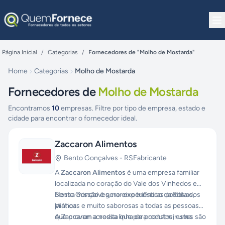
Pular para o conteúdo
Página Inicial
/
Categorias
/
Fornecedores de "Molho de Mostarda"
Home
Categorias
Molho de Mostarda
Fornecedores de
Molho de Mostarda
Encontramos
10
empresas. Filtre por tipo de empresa, estado e
cidade para encontrar o fornecedor ideal.
Zaccaron Alimentos
Bento Gonçalves
-
RS
Fabricante
A
Zaccaron Alimentos
é uma empresa familiar
localizada no coração do Vale dos Vinhedos em
Bento Gonçalves, no eixo turístico da Rota dos
Nossa missão é gerar experiências positivas,
Vinhos.
práticas e muito saborosas a todas as pessoas
que provam a nossa linha de produtos, estes são
A Zaccaron acredita que para construir uma