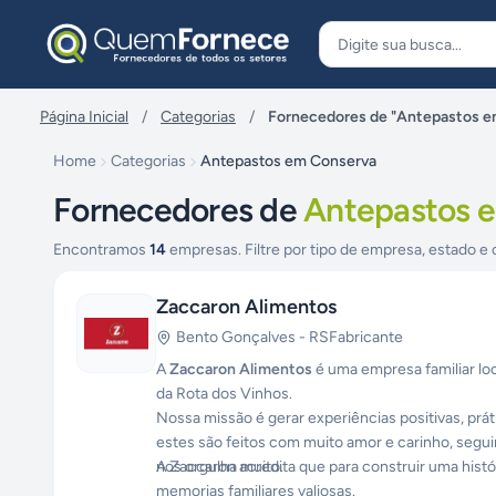
Pular para o conteúdo
Página Inicial
/
Categorias
/
Fornecedores de "Antepastos e
Home
Categorias
Antepastos em Conserva
Fornecedores de
Antepastos 
Encontramos
14
empresas. Filtre por tipo de empresa, estado e 
Zaccaron Alimentos
Bento Gonçalves
-
RS
Fabricante
A
Zaccaron Alimentos
é uma empresa familiar lo
da Rota dos Vinhos.
Nossa missão é gerar experiências positivas, prá
estes são feitos com muito amor e carinho, segui
nos orgulha muito.
A Zaccaron acredita que para construir uma histó
memorias familiares valiosas.