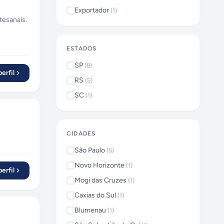
Exportador
(
1
)
tesanais.
ESTADOS
SP
(
8
)
erfil
RS
(
5
)
SC
(
1
)
CIDADES
São Paulo
(
5
)
Novo Horizonte
(
1
)
erfil
Mogi das Cruzes
(
1
)
Caxias do Sul
(
1
)
Blumenau
(
1
)