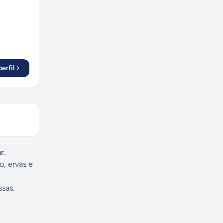
erfil
ar
.
, ervas e
sas.