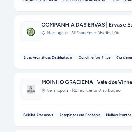
Carnes em Conserva
Fiambres de Carne Bovina
Patês em Lat
COMPANHIA DAS ERVAS | Ervas e Es
Morungaba
-
SP
Fabricante
·
Distribuição
Ervas Aromáticas Desidratadas
Condimentos Finos
Condimen
MOINHO GRACIEMA | Vale dos Vinh
Veranópolis
-
RS
Fabricante
·
Distribuição
Geléias Artesanais
Antepastos em Conserva
Molhos Prontos