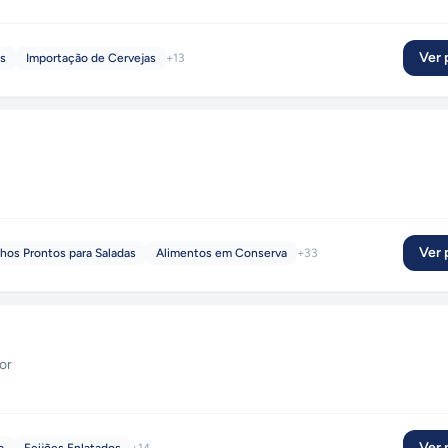
Ver p
as
Importação de Cervejas
+
13
Ver p
hos Prontos para Saladas
Alimentos em Conserva
+
33
or
Ver p