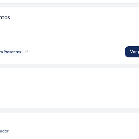
ntos
Ver p
ra Presentes
+
6
ador