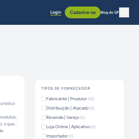
Login
Cadastre-se
Blog do QF
TIPOS DE FORNECEDOR
Fabricante | Produtor
(
12
)
urístico
Distribuição | Atacado
(
5
)
produtos,
Revenda | Varejo
(
2
)
o, o que
Loja Online | Aplicativo
(
2
)
de
Importador
(
1
)