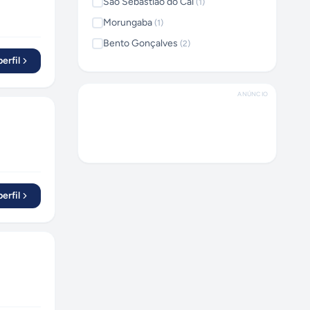
São Sebastião do Caí
(
1
)
Morungaba
(
1
)
Bento Gonçalves
(
2
)
erfil
Veranópolis
(
1
)
ANÚNCIO
erfil