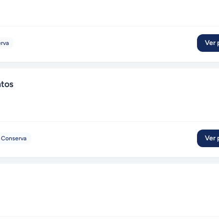
Ver p
rva
ntos
Ver p
 Conserva