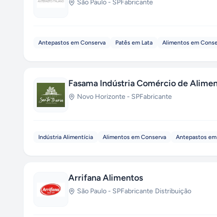
São Paulo
-
SP
Fabricante
Antepastos em Conserva
Patês em Lata
Alimentos em Conse
Fasama Indústria Comércio de Alime
Novo Horizonte
-
SP
Fabricante
Indústria Alimentícia
Alimentos em Conserva
Antepastos em
Arrifana Alimentos
São Paulo
-
SP
Fabricante
·
Distribuição