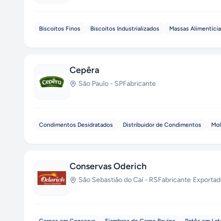
Biscoitos Finos
Biscoitos Industrializados
Massas Alimentíci
Cepêra
São Paulo
-
SP
Fabricante
Condimentos Desidratados
Distribuidor de Condimentos
Mol
Conservas Oderich
São Sebastião do Caí
-
RS
Fabricante
·
Exportad