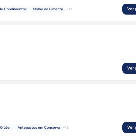
Ver p
 de Condimentos
Molho de Pimenta
+
33
Ver p
Ver p
 Glúten
Antepastos em Conserva
+
18