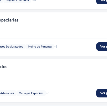
a
Feijões Enlatados
+
14
peciarias
Ver p
tos Desidratados
Molho de Pimenta
+
6
edos
Ver p
 Artesanais
Cervejas Especiais
+
8