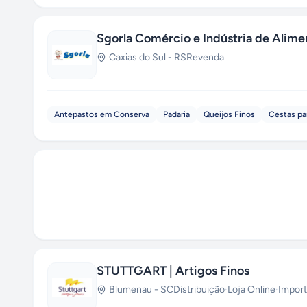
Sgorla Comércio e Indústria de Alime
Caxias do Sul
-
RS
Revenda
Antepastos em Conserva
Padaria
Queijos Finos
Cestas pa
STUTTGART | Artigos Finos
Blumenau
-
SC
Distribuição
·
Loja Online
·
Import