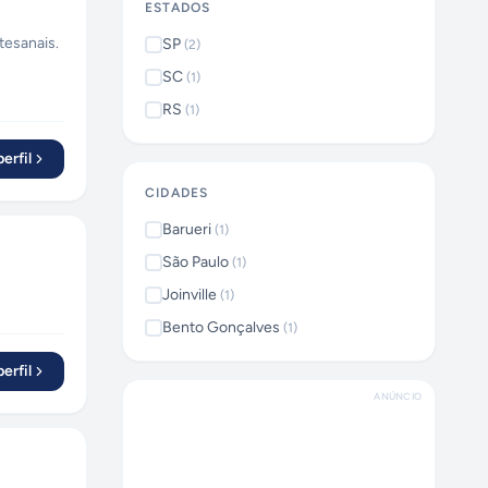
ESTADOS
tesanais.
SP
(
2
)
SC
(
1
)
RS
(
1
)
erfil
CIDADES
Barueri
(
1
)
São Paulo
(
1
)
Joinville
(
1
)
Bento Gonçalves
(
1
)
erfil
ANÚNCIO