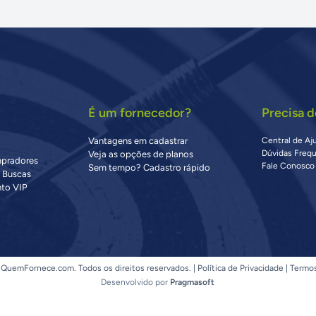
É um fornecedor?
Precisa d
Vantagens em cadastrar
Central de Aj
Dúvidas Freq
Veja as opções de planos
mpradores
Fale Conosco
Sem tempo? Cadastro rápido
s Buscas
to VIP
QuemFornece.com. Todos os direitos reservados. |
Política de Privacidade
|
Termo
Desenvolvido por
Pragmasoft