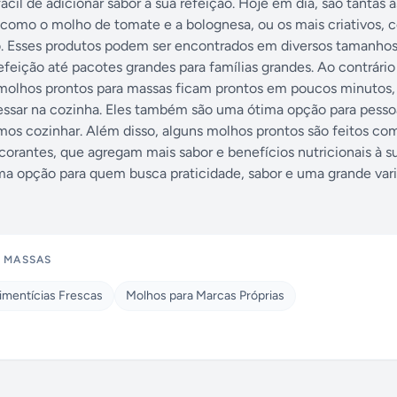
cil de adicionar sabor à sua refeição. Hoje em dia, são tantas 
, como o molho de tomate e a bolognesa, ou os mais criativos,
 Esses produtos podem ser encontrados em diversos tamanhos
eição até pacotes grandes para famílias grandes. Ao contrário
 molhos prontos para massas ficam prontos em poucos minutos,
ressar na cozinha. Eles também são uma ótima opção para pess
os cozinhar. Além disso, alguns molhos prontos são feitos co
orantes, que agregam mais sabor e benefícios nutricionais à su
ma opção para quem busca praticidade, sabor e uma grande var
 MASSAS
imentícias Frescas
Molhos para Marcas Próprias