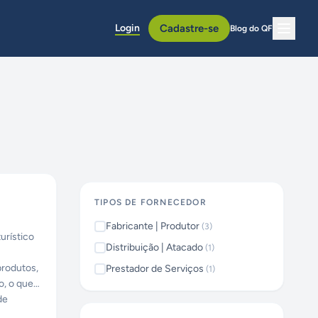
Login
Cadastre-se
Blog do QF
TIPOS DE FORNECEDOR
Fabricante | Produtor
(
3
)
urístico
Distribuição | Atacado
(
1
)
produtos,
Prestador de Serviços
(
1
)
o, o que
de