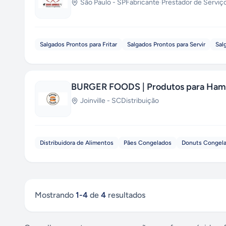
São Paulo
-
SP
Fabricante
·
Prestador de Serviç
Salgados Prontos para Fritar
Salgados Prontos para Servir
Sal
BURGER FOODS | Produtos para Hamb
Joinville
-
SC
Distribuição
Distribuidora de Alimentos
Pães Congelados
Donuts Congel
Mostrando
1
-
4
de
4
resultados