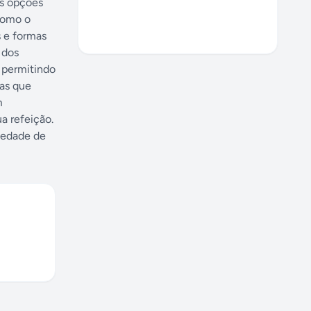
as opções
 como o
 e formas
 dos
 permitindo
oas que
m
a refeição.
iedade de