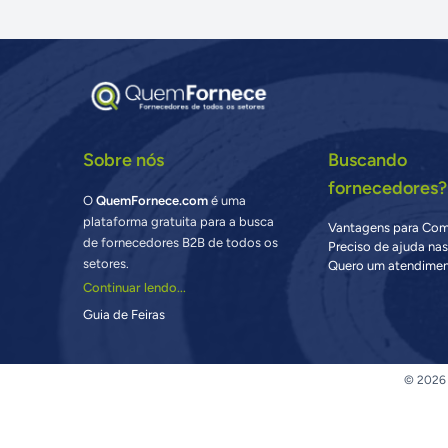
Sobre nós
Buscando
fornecedores?
O
QuemFornece.com
é uma
plataforma gratuita para a busca
Vantagens para Co
de fornecedores B2B de todos os
Preciso de ajuda na
setores.
Quero um atendimen
Continuar lendo...
Guia de Feiras
© 2026 