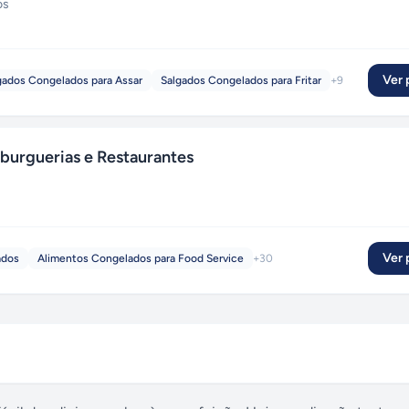
os
Ver p
gados Congelados para Assar
Salgados Congelados para Fritar
+
9
urguerias e Restaurantes
Ver p
ados
Alimentos Congelados para Food Service
+
30