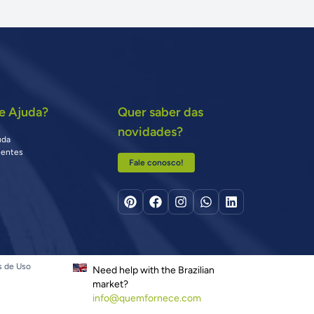
e Ajuda?
Quer saber das
novidades?
uda
uentes
Fale conosco!
s de Uso
Need help with the Brazilian
market?
info@quemfornece.com