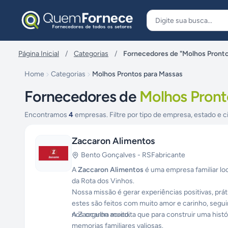
Pular para o conteúdo
Página Inicial
/
Categorias
/
Fornecedores de "Molhos Pronto
Home
Categorias
Molhos Prontos para Massas
Fornecedores de
Molhos Pront
Encontramos
4
empresas. Filtre por tipo de empresa, estado e c
Zaccaron Alimentos
Bento Gonçalves
-
RS
Fabricante
A
Zaccaron Alimentos
é uma empresa familiar lo
da Rota dos Vinhos.
Nossa missão é gerar experiências positivas, prá
estes são feitos com muito amor e carinho, segui
nos orgulha muito.
A Zaccaron acredita que para construir uma histó
memorias familiares valiosas.