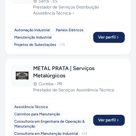
Serra
-
ES
Prestador de Serviços
·
Distribuição
·
Assistência Técnica
+
1
Automação Industrial
Painéis Elétricos
Ver perfil
Manutenção Industrial
Projetos de Subestações
+
15
METAL PRATA | Serviços
Metalúrgicos
Curitiba
-
PR
Prestador de Serviços
·
Assistência Técnica
Assistência Técnica
Carrinhos para Manutenção
Ver perfil
Consultoria em Engenharia de Operação &
Manutenção
Consultoria em Manutenção Industrial
+
22