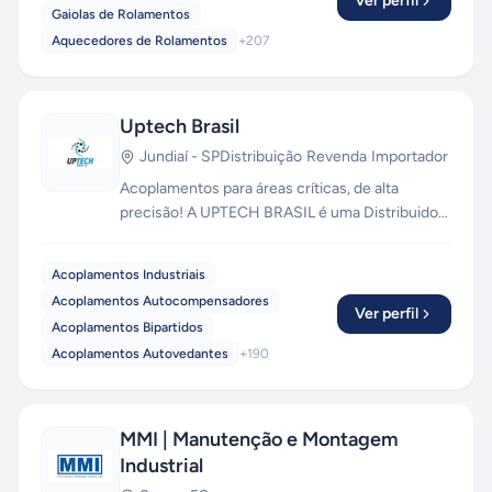
Ver perfil
Gaiolas de Rolamentos
Aquecedores de Rolamentos
+
207
Uptech Brasil
Jundiaí
-
SP
Distribuição
·
Revenda
·
Importador
Acoplamentos para áreas críticas, de alta
precisão! A UPTECH BRASIL é uma Distribuidora
Autorizada de Acoplamentos, Terminais
Rotulares e Rolamentos Lineares. Mantemos em
Acoplamentos Industriais
estoque grande, com disponibilidade de envio
Acoplamentos Autocompensadores
via aéreo, transportadoras, moto-express,
Ver perfil
Acoplamentos Bipartidos
correios e retirada em loja física! Temos
Acoplamentos Autovedantes
+
190
produtos importados e nacionais, com garantia
de originalidade do fabricante.
MMI | Manutenção e Montagem
Industrial