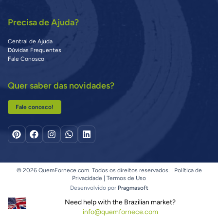
Precisa de Ajuda?
Central de Ajuda
Dúvidas Frequentes
Fale Conosco
Quer saber das novidades?
Fale conosco!
© 2026 QuemFornece.com. Todos os direitos reservados. |
Política de
Privacidade
|
Termos de Uso
Desenvolvido por
Pragmasoft
Need help with the Brazilian market?
info@quemfornece.com