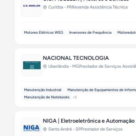
Curitiba
-
PR
Revenda
·
Assistência Técnica
Motores Elétricos WEG
Inversores de Frequência
Motoredut
NACIONAL TECNOLOGIA
Uberlândia
-
MG
Prestador de Serviços
·
Assist
Manutenção Industrial
Manutenção de Equipamentos de Inform
Manutenção de Notebooks
+
8
NIGA | Eletroeletrônica e Automação
Santo André
-
SP
Prestador de Serviços