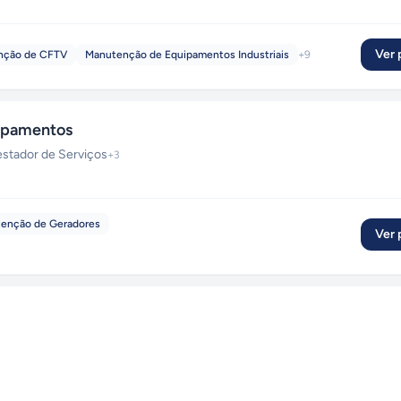
Ver p
nção de CFTV
Manutenção de Equipamentos Industriais
+
9
ipamentos
estador de Serviços
+
3
enção de Geradores
Ver p