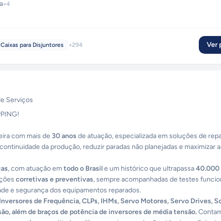
a
+
4
Ver p
Caixas para Disjuntores
+
294
de Serviços
PING!
eira com mais de
30 anos
de atuação, especializada em soluções de rep
 a continuidade da produção, reduzir paradas não planejadas e maximizar a
cas
, com atuação em
todo o Brasil
e um histórico que ultrapassa
40.000
nções
corretivas e preventivas
, sempre acompanhadas de testes funcio
ade e segurança dos equipamentos reparados.
Inversores de Frequência, CLPs, IHMs, Servo Motores, Servo Drives, S
são, além de braços de potência de inversores de média tensão.
Conta