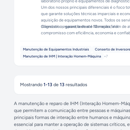
laboratório próprio e equipamentos de diagnósti
Um dos nossos principais diferenciais é o foco t
que garante soluções técnicas imparciais e e
aquisição de equipamentos novos. Todos os ser
diagnóstico, reparo, testes e liberação final.
Oferecemos
garantia de até 12 meses
, além de 
compromisso com eficiência, economia e confiab
Manutenção de Equipamentos Industriais
Conserto de Inversor
Manutenção de IHM | Interação Homem-Máquina
+
7
Mostrando
1
-
13
de
13
resultados
A manutenção e reparo de IHM (Interação Homem-Máquin
que permitem a comunicação entre pessoas e máquinas.
principais formas de interação entre humanos e máquina
essencial para manter a operação de sistemas críticos, 