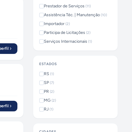
Prestador de Serviços
(
11
)
Assistência Téc. | Manutenção
(
10
)
Importador
(
2
)
Participa de Licitações
(
2
)
Serviços Internacionais
(
1
)
erfil
ESTADOS
RS
(
1
)
SP
(
7
)
PR
(
2
)
MG
(
2
)
erfil
RJ
(
1
)
CIDADES