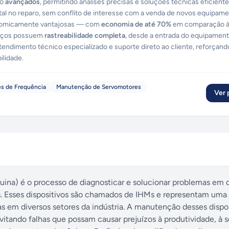
co
avançados
, permitindo análises precisas e soluções técnicas eficiente
otal no reparo, sem conflito de interesse com a venda de novos equipame
conomicamente vantajosas — com
economia de até 70%
em comparação 
viços possuem
rastreabilidade completa
, desde a entrada do equipament
atendimento técnico especializado e suporte direto ao cliente, reforçan
ilidade.
es de Frequência
Manutenção de Servomotores
Ver p
a) é o processo de diagnosticar e solucionar problemas em d
 Esses dispositivos são chamados de IHMs e representam uma
s em diversos setores da indústria. A manutenção desses dispos
evitando falhas que possam causar prejuízos à produtividade, à 