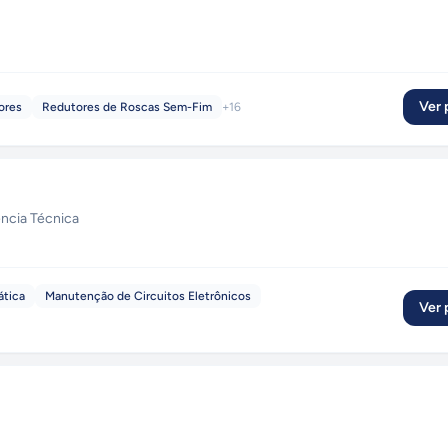
Ver p
ores
Redutores de Roscas Sem-Fim
+
16
ência Técnica
ática
Manutenção de Circuitos Eletrônicos
Ver p