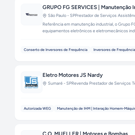
GRUPO FG SERVICES | Manutenção In
São Paulo
-
SP
Prestador de Serviços
·
Assistên
Referência em manutenção industrial, o Grupo F
equipamentos eletrônicos e eletromecânicos indu
Conserto de Inversores de Frequência
Inversores de Frequênci
Eletro Motores JS Nardy
Sumaré
-
SP
Revenda
·
Prestador de Serviços
·
T
Autorizada WEG
Manutenção de IHM | Interação Homem-Máqui
C.O. MUELLER | Motores e Bombas