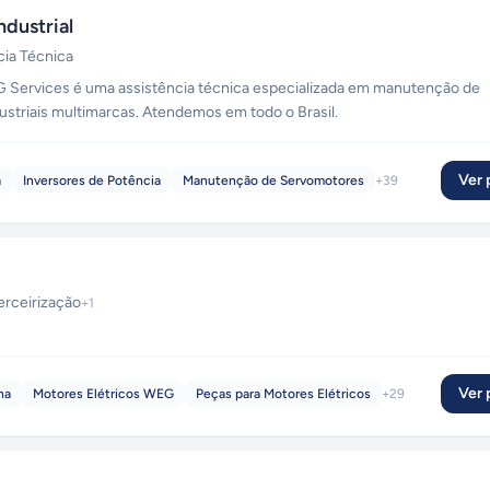
dustrial
cia Técnica
G Services é uma assistência técnica especializada em manutenção de
striais multimarcas. Atendemos em todo o Brasil.
Ver p
a
Inversores de Potência
Manutenção de Servomotores
+
39
erceirização
+
1
Ver p
na
Motores Elétricos WEG
Peças para Motores Elétricos
+
29