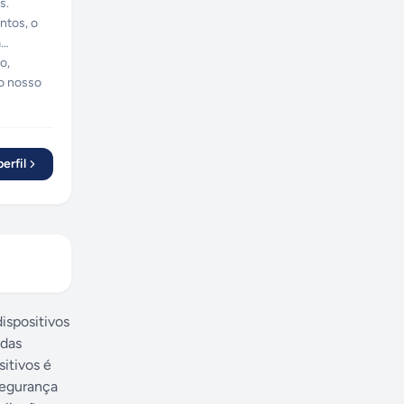
s.
ntos, o
à
o,
do nosso
erfil
ispositivos
 das
itivos é
segurança