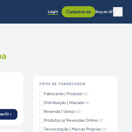
Login
Cadastre-se
Blog do QF
na
TIPOS DE FORNECEDOR
Fabricante | Produtor
(
2
)
Distribuição | Atacado
(
5
)
Revenda | Varejo
(
6
)
erfil
Produtos p/ Revendas Online
(
2
)
Terceirização | Marcas Próprias
(
2
)