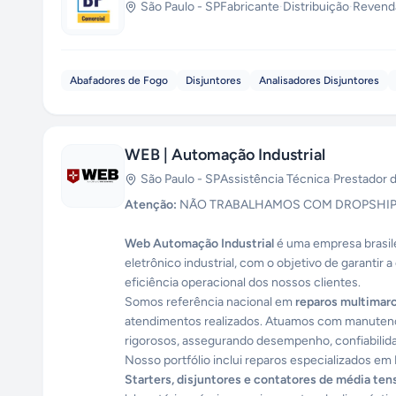
São Paulo
-
SP
Fabricante
·
Distribuição
·
Revend
Abafadores de Fogo
Disjuntores
Analisadores Disjuntores
WEB | Automação Industrial
São Paulo
-
SP
Assistência Técnica
·
Prestador 
Atenção:
NÃO TRABALHAMOS COM DROPSHIP
Web Automação Industrial
é uma empresa brasil
eletrônico industrial, com o objetivo de garantir
eficiência operacional dos nossos clientes.
Somos referência nacional em
reparos multimar
atendimentos realizados. Atuamos com manute
rigorosos, assegurando desempenho, confiabilid
Nosso portfólio inclui reparos especializados em
Starters, disjuntores e contatores de média ten