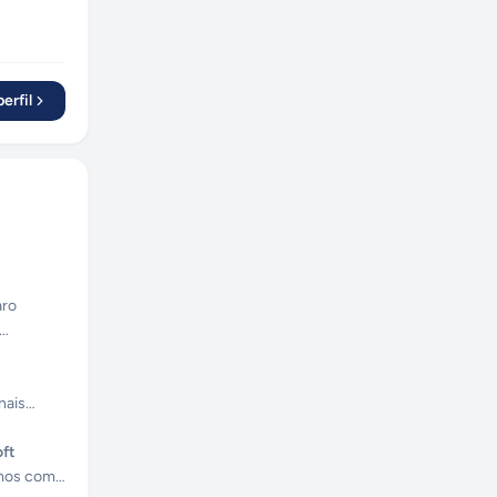
erfil
aro
nais
oft
mos com