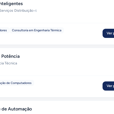
nteligentes
Serviços
·
Distribuição
+
6
dores
Consultoria em Engenharia Térmica
Ver p
 Potência
cia Técnica
ção de Computadores
Ver p
 e de Automação