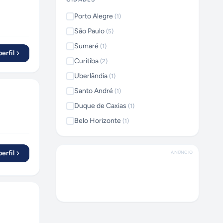
Porto Alegre
(
1
)
São Paulo
(
5
)
Sumaré
(
1
)
erfil
Curitiba
(
2
)
Uberlândia
(
1
)
Santo André
(
1
)
Duque de Caxias
(
1
)
Belo Horizonte
(
1
)
erfil
ANÚNCIO