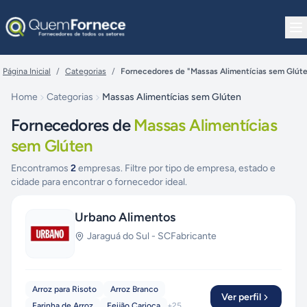
Pular para o conteúdo
Página Inicial
/
Categorias
/
Fornecedores de "Massas Alimentícias sem Glút
Home
Categorias
Massas Alimentícias sem Glúten
Fornecedores de
Massas Alimentícias
sem Glúten
Encontramos
2
empresas. Filtre por tipo de empresa, estado e
cidade para encontrar o fornecedor ideal.
Urbano Alimentos
Jaraguá do Sul
-
SC
Fabricante
Arroz para Risoto
Arroz Branco
Ver perfil
Farinha de Arroz
Feijão Carioca
+
25