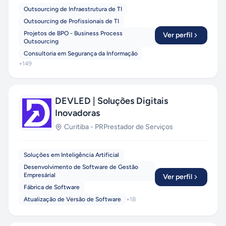
Outsourcing de Infraestrutura de TI
com tecnologias de ponta —
React, Vue, Node,
Laravel, Python e Cloud Computing
— e
Outsourcing de Profissionais de TI
mantemos parcerias com empresas em todo o
Projetos de BPO - Business Process
Ver perfil
Outsourcing
Brasil, oferecendo orçamentos transparentes,
Consultoria em Segurança da Informação
prazos enxutos e relacionamento próximo. Da
+
149
startup que valida uma ideia ao grupo industrial
que precisa modernizar seu ERP, a PragmaSoft
entrega. Fale com a gente e descubra como
acelerar seu próximo projeto com IA aplicada de
DEVLED | Soluções Digitais
verdade.
Orçamento gratuito e sem
Inovadoras
compromisso.
Curitiba
-
PR
Prestador de Serviços
Soluções em Inteligência Artificial
Desenvolvimento de Software de Gestão
Empresárial
Ver perfil
Fábrica de Software
Atualização de Versão de Software
+
18