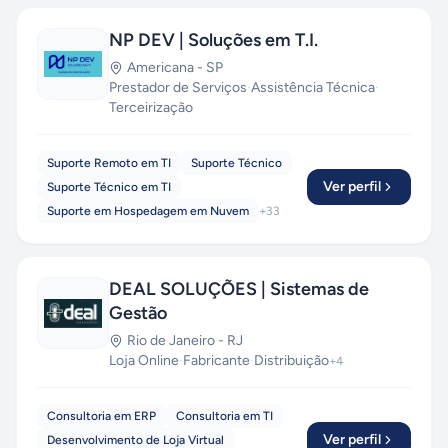
NP DEV | Soluções em T.I.
Americana
-
SP
Prestador de Serviços
·
Assistência Técnica
·
Terceirização
Suporte Remoto em TI
Suporte Técnico
Ver perfil
Suporte Técnico em TI
Suporte em Hospedagem em Nuvem
+
33
DEAL SOLUÇÕES | Sistemas de
Gestão
Rio de Janeiro
-
RJ
Loja Online
·
Fabricante
·
Distribuição
+
4
Consultoria em ERP
Consultoria em TI
Ver perfil
Desenvolvimento de Loja Virtual