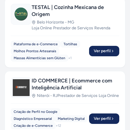
TESTAL | Cozinha Mexicana de
Origem
Belo Horizonte
-
MG
Loja Online
·
Prestador de Serviços
·
Revenda
Plataforma de e-Commerce
Tortilhas
Ver perfil
Molhos Prontos Artesanais
Massas Alimentícias sem Glúten
+
1
ID COMMERCE | Ecommerce com
Inteligência Artificial
Niterói
-
RJ
Prestador de Serviços
·
Loja Online
Criação de Perfil no Google
Ver perfil
Diagnóstico Empresarial
Marketing Digital
Criação de e-Commerce
+
12