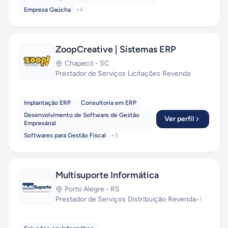
Empresa Gaúcha
+
4
ZoopCreative | Sistemas ERP
Chapecó
-
SC
Prestador de Serviços
·
Licitações
·
Revenda
Implantação ERP
Consultoria em ERP
Desenvolvimento de Software de Gestão
Ver perfil
Empresárial
Softwares para Gestão Fiscal
+
3
Multisuporte Informática
Porto Alegre
-
RS
Prestador de Serviços
·
Distribuição
·
Revenda
+
1