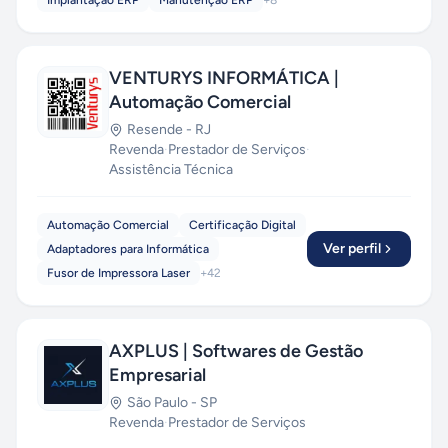
Implantação ERP
Manutenção ERP
+
8
Laravel, Python e Cloud Computing
— e
mantemos parcerias com empresas em todo o
Brasil, oferecendo orçamentos transparentes,
VENTURYS INFORMÁTICA |
prazos enxutos e relacionamento próximo. Da
Automação Comercial
startup que valida uma ideia ao grupo industrial
que precisa modernizar seu ERP, a PragmaSoft
Resende
-
RJ
entrega. Fale com a gente e descubra como
Revenda
·
Prestador de Serviços
·
acelerar seu próximo projeto com IA aplicada de
Assistência Técnica
verdade.
Orçamento gratuito e sem
compromisso.
Automação Comercial
Certificação Digital
Ver perfil
Adaptadores para Informática
Fusor de Impressora Laser
+
42
AXPLUS | Softwares de Gestão
Empresarial
São Paulo
-
SP
Revenda
·
Prestador de Serviços