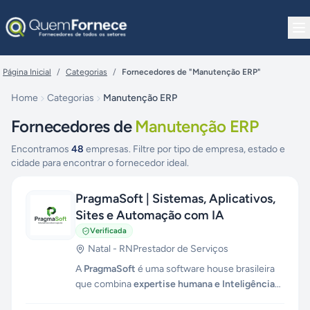
Pular para o conteúdo
Página Inicial
/
Categorias
/
Fornecedores de "Manutenção ERP"
Home
Categorias
Manutenção ERP
Fornecedores de
Manutenção ERP
Encontramos
48
empresas. Filtre por tipo de empresa, estado e
cidade para encontrar o fornecedor ideal.
PragmaSoft | Sistemas, Aplicativos,
Sites e Automação com IA
Verificada
Natal
-
RN
Prestador de Serviços
A
PragmaSoft
é uma software house brasileira
que combina
expertise humana e Inteligência
Artificial
para otimizar sistemas, alavancar