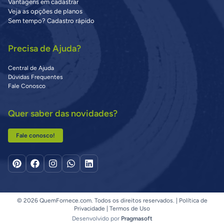
Vantagens em cadastrar
Veja as opções de planos
Sem tempo? Cadastro rápido
Precisa de Ajuda?
Central de Ajuda
Dúvidas Frequentes
Fale Conosco
Quer saber das novidades?
Fale conosco!
© 2026 QuemFornece.com. Todos os direitos reservados. |
Política de
Privacidade
|
Termos de Uso
Desenvolvido por
Pragmasoft