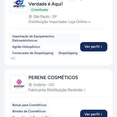
Verdade é Aqui!
Verificada
São Paulo
-
SP
Distribuição
·
Importador
·
Loja Online
+
4
Importação de Equipamentos
Eletroeletrônicos
Ver perfil
Agrião Hidropônico
Fornecedor de Dropshipping
Dropshipping
+
42
PERENE COSMÉTICOS
Goiânia
-
GO
Fabricante
·
Distribuição
·
Revenda
+
7
Bolsas para Cosméticos
Brindes de Cosméticos
Ver perfil