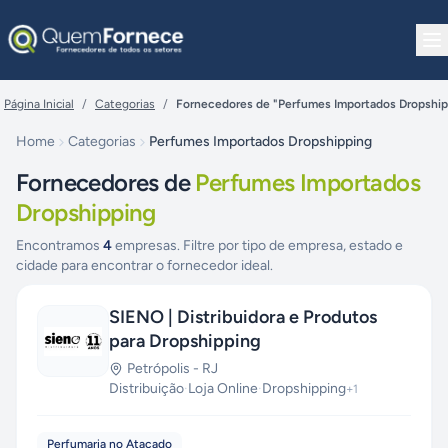
Pular para o conteúdo
Página Inicial
/
Categorias
/
Fornecedores de "Perfumes Importados Dropship
Home
Categorias
Perfumes Importados Dropshipping
Fornecedores de
Perfumes Importados
Dropshipping
Encontramos
4
empresas. Filtre por tipo de empresa, estado e
cidade para encontrar o fornecedor ideal.
SIENO | Distribuidora e Produtos
para Dropshipping
Petrópolis
-
RJ
Distribuição
·
Loja Online
·
Dropshipping
+
1
Perfumaria no Atacado