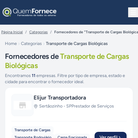
Pular para o conteúdo
Página Inicial
/
Categorias
/
Fornecedores de "Transporte de Cargas Biológic
Home
Categorias
Transporte de Cargas Biológicas
Fornecedores de
Transporte de Cargas
Biológicas
Encontramos
11
empresas. Filtre por tipo de empresa, estado e
cidade para encontrar o fornecedor ideal.
Elijur Transportadora
Sertãozinho
-
SP
Prestador de Serviços
Transporte de Cargas
Ver perfil
Transporte Rodoviário
Carga Fracionada