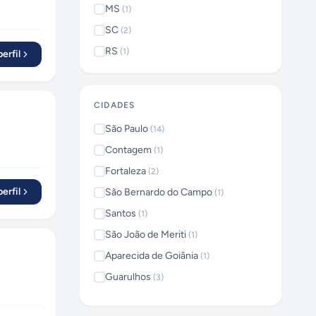
MS
(
1
)
SC
(
2
)
RS
(
1
)
erfil
CIDADES
São Paulo
(
14
)
Contagem
(
1
)
Fortaleza
(
2
)
erfil
São Bernardo do Campo
(
1
)
Santos
(
1
)
São João de Meriti
(
1
)
Aparecida de Goiânia
(
1
)
Guarulhos
(
3
)
Jandira
(
1
)