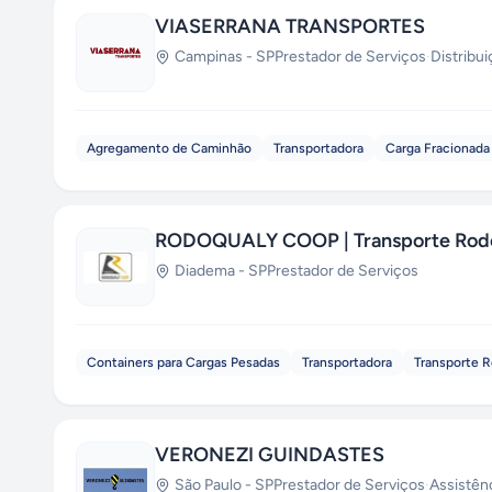
VIASERRANA TRANSPORTES
Campinas
-
SP
Prestador de Serviços
·
Distribu
Agregamento de Caminhão
Transportadora
Carga Fracionada
RODOQUALY COOP | Transporte Rodo
Diadema
-
SP
Prestador de Serviços
Containers para Cargas Pesadas
Transportadora
Transporte R
VERONEZI GUINDASTES
São Paulo
-
SP
Prestador de Serviços
·
Assistên