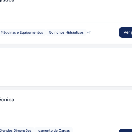
Ver p
e Máquinas e Equipamentos
Guinchos Hidráulicos
+
7
écnica
 Grandes Dimensões
Içamento de Cargas