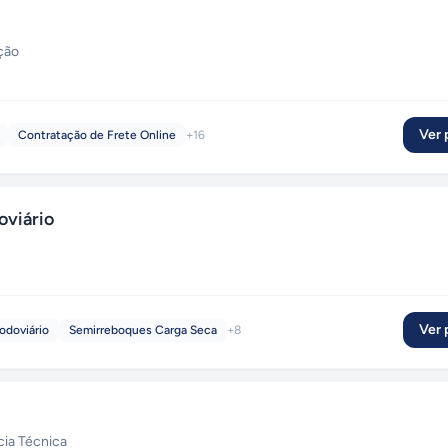
ição
Ver p
Contratação de Frete Online
+
16
viário
Ver p
odoviário
Semirreboques Carga Seca
+
8
cia Técnica