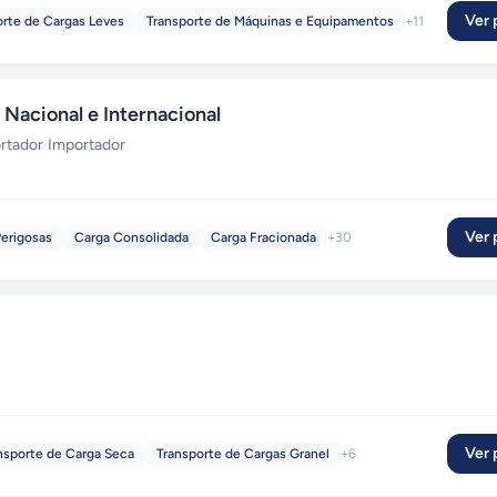
Ver p
orte de Cargas Leves
Transporte de Máquinas e Equipamentos
+
11
Nacional e Internacional
rtador
·
Importador
Ver p
Perigosas
Carga Consolidada
Carga Fracionada
+
30
Ver p
nsporte de Carga Seca
Transporte de Cargas Granel
+
6