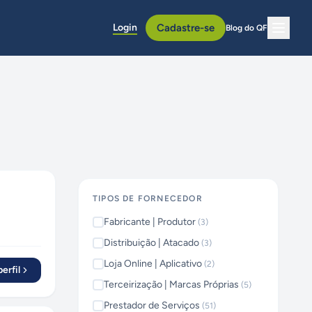
Login
Cadastre-se
Blog do QF
TIPOS DE FORNECEDOR
Fabricante | Produtor
(
3
)
Distribuição | Atacado
(
3
)
Loja Online | Aplicativo
(
2
)
erfil
Terceirização | Marcas Próprias
(
5
)
Prestador de Serviços
(
51
)