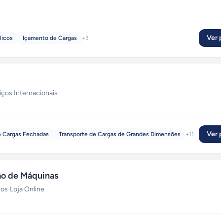
Ver p
licos
Içamento de Cargas
+
3
iços Internacionais
Ver p
e Cargas Fechadas
Transporte de Cargas de Grandes Dimensões
+
11
ão de Máquinas
ços
·
Loja Online