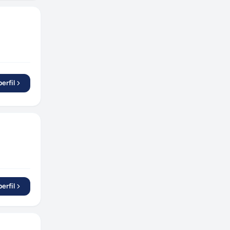
Sorocaba
(
1
)
Barueri
(
1
)
Diadema
(
1
)
Foz do Iguaçu
(
2
)
erfil
erfil