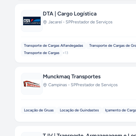
DTA | Cargo Logística
Jacareí
-
SP
Prestador de Serviços
Transporte de Cargas Alfandegadas
Transporte de Cargas de G
Transporte de Cargas
+
13
Munckmaq Transportes
Campinas
-
SP
Prestador de Serviços
Locação de Gruas
Locação de Guindastes
Içamento de Carg
TJV | Transporte, Armazenagem e Log