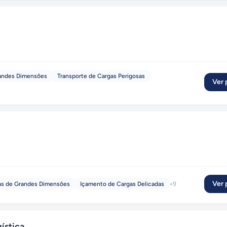
randes Dimensões
Transporte de Cargas Perigosas
Ver p
Ver p
as de Grandes Dimensões
Içamento de Cargas Delicadas
+
9
ística