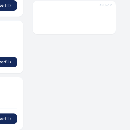
Pinhais
(
1
)
erfil
ANÚNCIO
Salvador
(
3
)
Campinas
(
4
)
Sumaré
(
3
)
Osasco
(
1
)
Sertãozinho
(
1
)
Três Lagoas
(
1
)
erfil
São José dos Campos
(
2
)
Cabreúva
(
1
)
Joinville
(
1
)
Seara
(
1
)
Rio de Janeiro
(
1
)
Santo André
(
1
)
Jacareí
(
1
)
erfil
Canoas
(
1
)