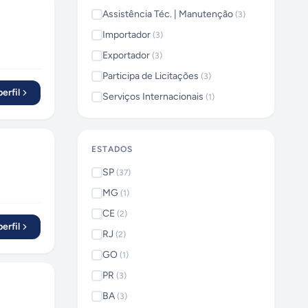
Assistência Téc. | Manutenção
(
3
)
Importador
(
3
)
Exportador
(
3
)
Participa de Licitações
(
3
)
erfil
Serviços Internacionais
(
1
)
ESTADOS
SP
(
37
)
MG
(
1
)
CE
(
2
)
erfil
RJ
(
2
)
GO
(
1
)
PR
(
3
)
BA
(
3
)