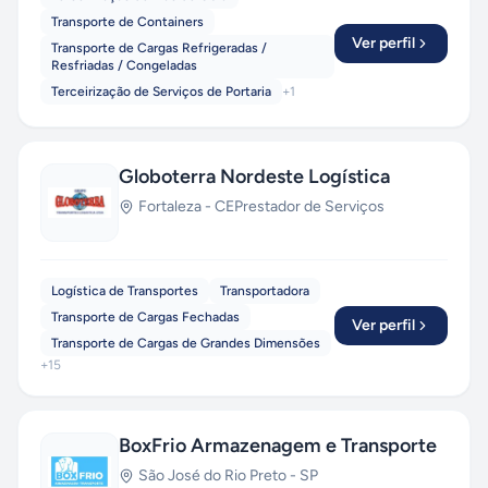
Transporte de Containers
Ver perfil
Transporte de Cargas Refrigeradas /
Resfriadas / Congeladas
Terceirização de Serviços de Portaria
+
1
Globoterra Nordeste Logística
Fortaleza
-
CE
Prestador de Serviços
Logística de Transportes
Transportadora
Transporte de Cargas Fechadas
Ver perfil
Transporte de Cargas de Grandes Dimensões
+
15
BoxFrio Armazenagem e Transporte
São José do Rio Preto
-
SP