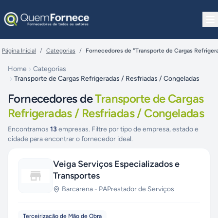
Pular para o conteúdo
Página Inicial
/
Categorias
/
Fornecedores de "Transporte de Cargas Refrigera
Home
Categorias
Transporte de Cargas Refrigeradas / Resfriadas / Congeladas
Fornecedores de
Transporte de Cargas
Refrigeradas / Resfriadas / Congeladas
Encontramos
13
empresas. Filtre por tipo de empresa, estado e
cidade para encontrar o fornecedor ideal.
Veiga Serviços Especializados e
Transportes
Barcarena
-
PA
Prestador de Serviços
Terceirização de Mão de Obra