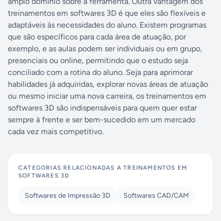
amplo domínio sobre a ferramenta. Outra vantagem dos
com tecnologias de ponta —
React, Vue, Node,
treinamentos em softwares 3D é que eles são flexíveis e
Laravel, Python e Cloud Computing
— e
adaptáveis às necessidades do aluno. Existem programas
mantemos parcerias com empresas em todo o
que são específicos para cada área de atuação, por
Brasil, oferecendo orçamentos transparentes,
exemplo, e as aulas podem ser individuais ou em grupo,
prazos enxutos e relacionamento próximo. Da
presenciais ou online, permitindo que o estudo seja
startup que valida uma ideia ao grupo industrial
conciliado com a rotina do aluno. Seja para aprimorar
que precisa modernizar seu ERP, a PragmaSoft
habilidades já adquiridas, explorar novas áreas de atuação
entrega. Fale com a gente e descubra como
ou mesmo iniciar uma nova carreira, os treinamentos em
acelerar seu próximo projeto com IA aplicada de
softwares 3D são indispensáveis para quem quer estar
verdade.
Orçamento gratuito e sem
compromisso.
sempre à frente e ser bem-sucedido em um mercado
cada vez mais competitivo.
CATEGORIAS RELACIONADAS A
TREINAMENTOS EM
SOFTWARES 3D
Softwares de Impressão 3D
Softwares CAD/CAM