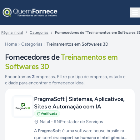
Pular para o conteúdo
Página Inicial
/
Categorias
/
Fornecedores de "Treinamentos em Softwares 3
Home
Categorias
Treinamentos em Softwares 3D
Fornecedores de
Treinamentos em
Softwares 3D
Encontramos
2
empresas. Filtre por tipo de empresa, estado e
cidade para encontrar o fornecedor ideal.
PragmaSoft | Sistemas, Aplicativos,
Sites e Automação com IA
Verificada
Natal
-
RN
Prestador de Serviços
A
PragmaSoft
é uma software house brasileira
que combina
expertise humana e Inteligência