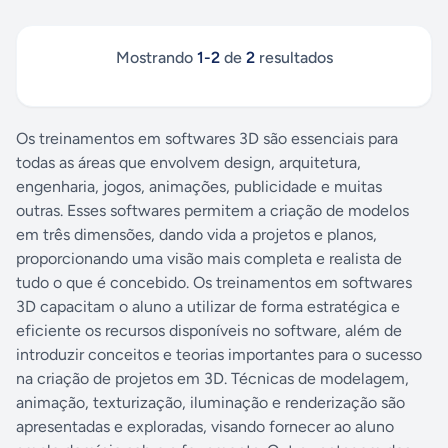
24/7, automação inteligente e análise preditiva.
•
Automação de Processos com IA
—
Workflows, dashboards executivos e tomada de
Mostrando
1
-
2
de
2
resultados
decisão baseada em dados. •
Portais de
Notícias
— CMS customizado, monetização
com ads e suporte multi-autor. A PragmaSoft
Os treinamentos em softwares 3D são essenciais para
nasceu da convicção de que tecnologia deve
gerar resultado mensurável. Por isso aplicamos
todas as áreas que envolvem design, arquitetura,
IA como acelerador estratégico — nunca como
engenharia, jogos, animações, publicidade e muitas
substituto da expertise humana — e
outras. Esses softwares permitem a criação de modelos
entregamos números que falam por si:
60% de
em três dimensões, dando vida a projetos e planos,
redução de custos
,
5× mais velocidade
de
proporcionando uma visão mais completa e realista de
entrega,
75% menos retrabalho
e
3× mais
tudo o que é concebido. Os treinamentos em softwares
eficiência
em comparação ao desenvolvimento
3D capacitam o aluno a utilizar de forma estratégica e
tradicional. Nossos quatro pilares são
Código
eficiente os recursos disponíveis no software, além de
Limpo
,
IA Integrada
,
Alta Performance
e
introduzir conceitos e teorias importantes para o sucesso
Segurança Total
— princípios que guiam cada
na criação de projetos em 3D. Técnicas de modelagem,
linha entregue. Desenvolvemos arquiteturas
animação, texturização, iluminação e renderização são
escaláveis, com cobertura de testes e revisão
assistida por IA, garantindo aplicações rápidas,
apresentadas e exploradas, visando fornecer ao aluno
robustas e prontas para crescer. Trabalhamos