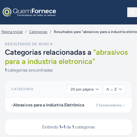
Pular para o conteúdo
Página Inicial
/
Categorias
/
Resultados para "abrasivos para a industria eletro
RESULTADOS DE BUSCA
Categorias relacionadas a
"
abrasivos
para a industria eletronica
"
1
categorias encontradas
CATEGORIA
Abrasivos para a Indústria Eletrônica
3
fornecedores
Exibindo
1
–
1
de
1
categorias