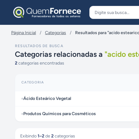
Pular para o conteúdo
Página Inicial
/
Categorias
/
Resultados para "acido estearic
RESULTADOS DE BUSCA
Categorias relacionadas a
"
acido est
2
categorias encontradas
CATEGORIA
Ácido Esteárico Vegetal
Produtos Químicos para Cosméticos
Exibindo
1
–
2
de
2
categorias