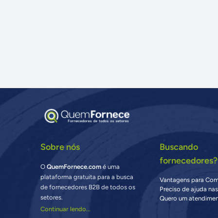
Sobre nós
Buscando
fornecedores?
O
QuemFornece.com
é uma
plataforma gratuita para a busca
Vantagens para Co
de fornecedores B2B de todos os
Preciso de ajuda na
setores.
Quero um atendimen
Continuar lendo...