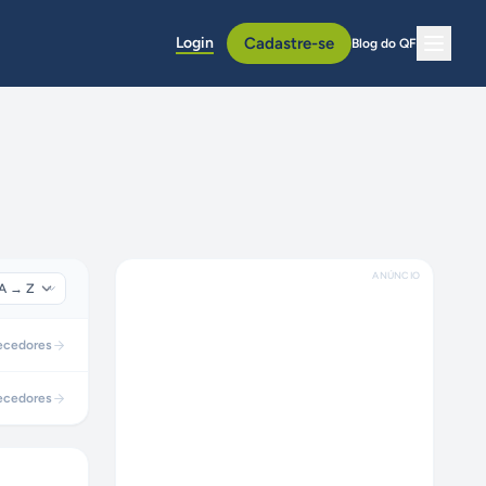
Login
Cadastre-se
Blog do QF
ANÚNCIO
ecedores
ecedores