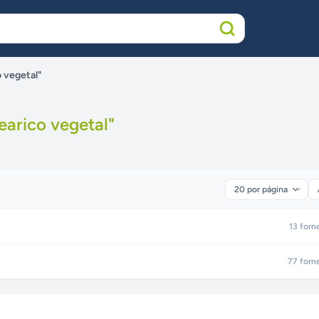
o vegetal"
earico vegetal
"
13
forn
77
forn