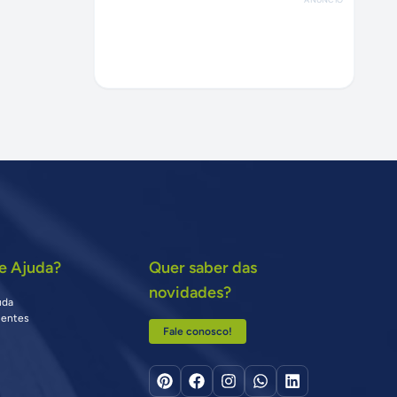
e Ajuda?
Quer saber das
novidades?
uda
uentes
Fale conosco!