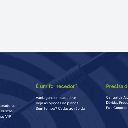
É um fornecedor?
Precisa d
Vantagens em cadastrar
Central de Aj
Dúvidas Freq
Veja as opções de planos
mpradores
Fale Conosco
Sem tempo? Cadastro rápido
s Buscas
to VIP