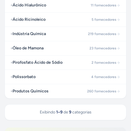
Ácido Hialurônico
11
fornecedores
Ácido Ricinoleico
5
fornecedores
Indústria Química
219
fornecedores
Óleo de Mamona
23
fornecedores
Pirofosfato Ácido de Sódio
2
fornecedores
Polissorbato
4
fornecedores
Produtos Químicos
260
fornecedores
Exibindo
1
–
9
de
9
categorias