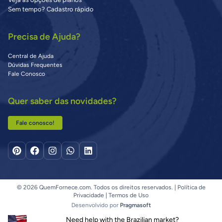
Sem tempo? Cadastro rápido
Precisa de Ajuda?
Central de Ajuda
Dúvidas Frequentes
Fale Conosco
Quer saber das novidades?
Fale conosco!
© 2026 QuemFornece.com. Todos os direitos reservados. |
Política de
Privacidade
|
Termos de Uso
Desenvolvido por
Pragmasoft
Need help with the Brazilian market?