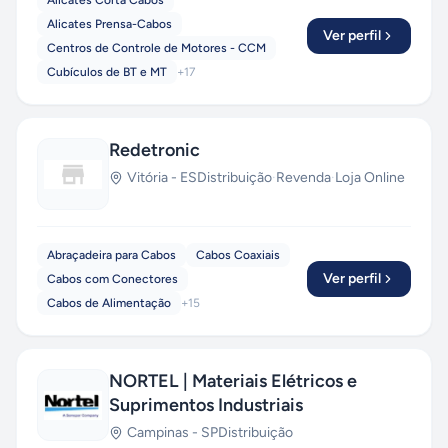
Alicates Corta Cabos
Alicates Prensa-Cabos
Ver perfil
Centros de Controle de Motores - CCM
Cubículos de BT e MT
+
17
Redetronic
Vitória
-
ES
Distribuição
·
Revenda
·
Loja Online
Abraçadeira para Cabos
Cabos Coaxiais
Ver perfil
Cabos com Conectores
Cabos de Alimentação
+
15
NORTEL | Materiais Elétricos e
Suprimentos Industriais
Campinas
-
SP
Distribuição