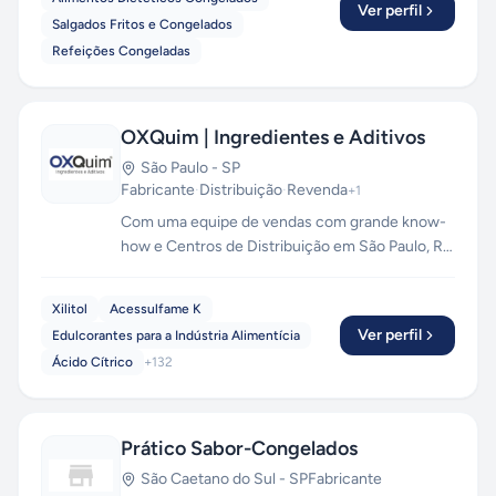
Ver perfil
Salgados Fritos e Congelados
Refeições Congeladas
OXQuim | Ingredientes e Aditivos
São Paulo
-
SP
Fabricante
·
Distribuição
·
Revenda
+
1
Com uma equipe de vendas com grande know-
how e Centros de Distribuição em São Paulo, Rio
de Janeiro e Pernambuco, a OXQUIM oferece
soluções em ingredientes e aditivos químicos
Xilitol
Acessulfame K
para os segmentos: ALIMENTÍCIO,
Ver perfil
Edulcorantes para a Indústria Alimentícia
COSMÉTICO, FÁRMACÊUTICO, NUTRIÇÃO
Ácido Cítrico
+
132
ANIMAL, SUPLEMENTOS e outros.
Prático Sabor-Congelados
São Caetano do Sul
-
SP
Fabricante