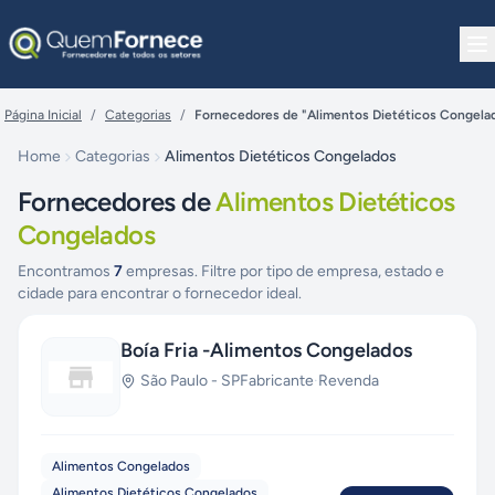
Pular para o conteúdo
Página Inicial
/
Categorias
/
Fornecedores de "Alimentos Dietéticos Congela
Home
Categorias
Alimentos Dietéticos Congelados
Fornecedores de
Alimentos Dietéticos
Congelados
Encontramos
7
empresas. Filtre por tipo de empresa, estado e
cidade para encontrar o fornecedor ideal.
Boía Fria -Alimentos Congelados
São Paulo
-
SP
Fabricante
·
Revenda
Alimentos Congelados
Alimentos Dietéticos Congelados