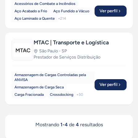
Acessórios de Combate a Incêndios
Ver perfil
Aço Acabado a Frio
Aço Fundido a Vácuo
Aço Laminado a Quente
+
214
MTAC | Transporte e Logística
São Paulo
-
SP
Prestador de Serviços
·
Distribuição
Armazenagem de Cargas Controladas pela
ANVISA
Ver perfil
Armazenagem de Carga Seca
Carga Fracionada
Crossdocking
+
30
Mostrando
1
-
4
de
4
resultados