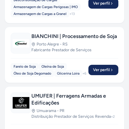
Desconsolidação de Cargas
Ver perfil
Armazenagem de Cargas Perigosas | IMO
Armazenagem de Cargas a Granel
+
13
BIANCHINI | Processamento de Soja
Porto Alegre
-
RS
Fabricante
·
Prestador de Serviços
Farelo de Soja
Oleína de Soja
Ver perfil
Óleo de Soja Degomado
Glicerina Loira
+
6
UMUFER | Ferragens Armadas e
Edificações
Umuarama
-
PR
Distribuição
·
Prestador de Serviços
·
Revenda
+
2