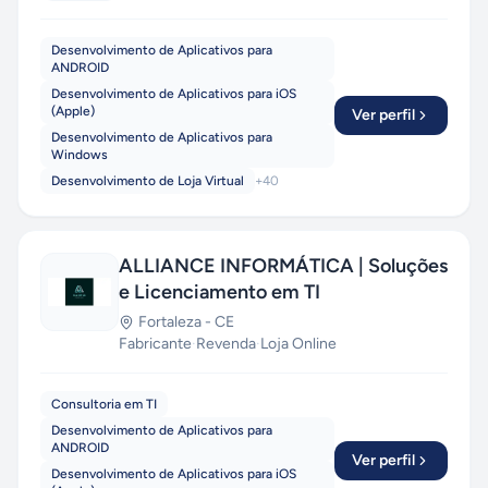
com tecnologias de ponta —
React, Vue, Node,
Laravel, Python e Cloud Computing
— e
Desenvolvimento de Aplicativos para
ANDROID
mantemos parcerias com empresas em todo o
Brasil, oferecendo orçamentos transparentes,
Desenvolvimento de Aplicativos para iOS
(Apple)
Ver perfil
prazos enxutos e relacionamento próximo. Da
Desenvolvimento de Aplicativos para
startup que valida uma ideia ao grupo industrial
Windows
que precisa modernizar seu ERP, a PragmaSoft
Desenvolvimento de Loja Virtual
+
40
entrega. Fale com a gente e descubra como
acelerar seu próximo projeto com IA aplicada de
verdade.
Orçamento gratuito e sem
compromisso.
ALLIANCE INFORMÁTICA | Soluções
e Licenciamento em TI
Fortaleza
-
CE
Fabricante
·
Revenda
·
Loja Online
Consultoria em TI
Desenvolvimento de Aplicativos para
ANDROID
Ver perfil
Desenvolvimento de Aplicativos para iOS