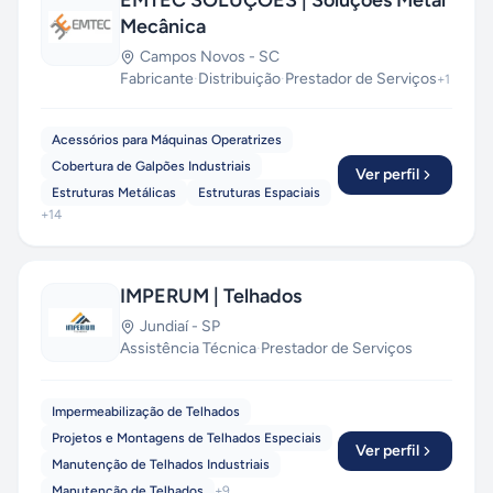
EMTEC SOLUÇÕES | Soluções Metal
Mecânica
Campos Novos
-
SC
Fabricante
·
Distribuição
·
Prestador de Serviços
+
1
Acessórios para Máquinas Operatrizes
Cobertura de Galpões Industriais
Ver perfil
Estruturas Metálicas
Estruturas Espaciais
+
14
IMPERUM | Telhados
Jundiaí
-
SP
Assistência Técnica
·
Prestador de Serviços
Impermeabilização de Telhados
Projetos e Montagens de Telhados Especiais
Ver perfil
Manutenção de Telhados Industriais
Manutenção de Telhados
+
9