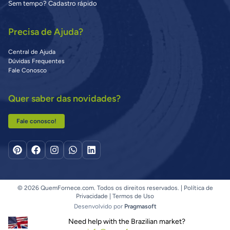
Sem tempo? Cadastro rápido
Precisa de Ajuda?
Central de Ajuda
Dúvidas Frequentes
Fale Conosco
Quer saber das novidades?
Fale conosco!
© 2026 QuemFornece.com. Todos os direitos reservados. |
Política de
Privacidade
|
Termos de Uso
Desenvolvido por
Pragmasoft
Need help with the Brazilian market?