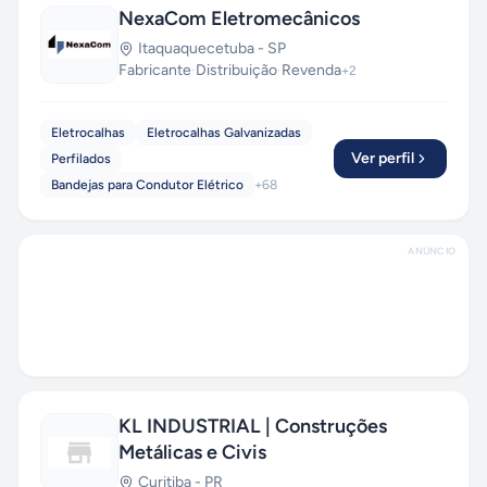
NexaCom Eletromecânicos
Itaquaquecetuba
-
SP
Fabricante
·
Distribuição
·
Revenda
+
2
Eletrocalhas
Eletrocalhas Galvanizadas
Ver perfil
Perfilados
Bandejas para Condutor Elétrico
+
68
ANÚNCIO
KL INDUSTRIAL | Construções
Metálicas e Civis
Curitiba
-
PR