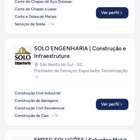
Corte de Chapas de Aço Grossas
Corte de Chapas a Laser
Ver perfil
Corte e Dobra de Metais
Serviços de Solda
+
14
SOLO ENGENHARIA | Construção e
Infraestrutura
São Bento do Sul
-
SC
Prestador de Serviços
·
Exportador
·
Terceirização
+
3
Construção Civil Industrial
Construção de Barragens
Ver perfil
Construção Civil Residencial
Construção de Cais
+
76