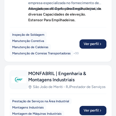
empresa especializada no fornecimento de
soluções para Cargas e Descargas, Logistica.
Alongadores de Garfo para Empilhadeiras, de
diversas Capacidades de eleveção.
Estensor Para Empilhadeiras.
Inspeção de Soldagem
Manutenção Corretiva
Ver perfil
Manutenção de Caldeiras
Manutenção de Correias Transportadoras
+
99
MONFABRIL | Engenharia &
Montagens Industriais
São João de Meriti
-
RJ
Prestador de Serviços
Prestação de Serviços na Área Industrial
Montagens Industriais
Ver perfil
Montagem de Máquinas Industriais