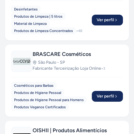
os primeiros a ter a Certificação de Qualidade
Desinfetantes
ABNT, o que nos torna únicos no mercado
Produtos de Limpeza | 5 litros
nacional a oferecer produtos para a manutenção
Ver perfil
Material de Limpeza
de Green Buildings.
Produtos de Limpeza Concentrados
+
48
BRASCARE Cosméticos
São Paulo
-
SP
Fabricante
·
Terceirização
·
Loja Online
+
3
Cosméticos para Barbas
Produtos de Higiene Pessoal
Ver perfil
Produtos de Higiene Pessoal para Homens
Produtos Veganos Certificados
OISHII | Produtos Alimentícios