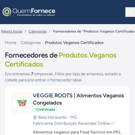
Pular para o conteúdo
Página Inicial
/
Categorias
/
Fornecedores de "Produtos Veganos Certificado
Home
Categorias
Produtos Veganos Certificados
Fornecedores de
Produtos Veganos
Certificados
Encontramos
7
empresas. Filtre por tipo de empresa, estado e
cidade para encontrar o fornecedor ideal.
VEGGIE ROOTS | Alimentos Veganos
Congelados
Verificada
Belo Horizonte
-
MG
Fabricante
·
Distribuição
·
Revendas Online
+
3
Alimentos veganos para Food Service em MG,