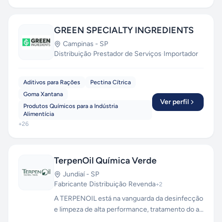
GREEN SPECIALTY INGREDIENTS
Campinas
-
SP
Distribuição
·
Prestador de Serviços
·
Importador
Aditivos para Rações
Pectina Cítrica
Goma Xantana
Ver perfil
Produtos Químicos para a Indústria
Alimentícia
+
26
TerpenOil Química Verde
Jundiaí
-
SP
Fabricante
·
Distribuição
·
Revenda
+
2
A TERPENOIL está na vanguarda da desinfecção
e limpeza de alta performance, tratamento do ar
e de especialidades químicas. Em 2016, fomos