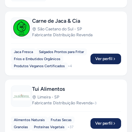
Carne de Jaca & Cia
São Caetano do Sul
-
SP
Fabricante
·
Distribuição
·
Revenda
Jaca Fresca
Salgados Prontos para Fritar
Ver perfil
Frios e Embutidos Orgânicos
Produtos Veganos Certificados
+
4
Tui Alimentos
Limeira
-
SP
Fabricante
·
Distribuição
·
Revenda
+
3
Alimentos Naturais
Frutas Secas
Ver perfil
Granolas
Proteínas Vegetais
+
37