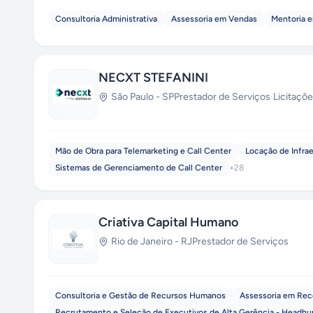
Consultoria Administrativa
Assessoria em Vendas
Mentoria 
NECXT STEFANINI
São Paulo
-
SP
Prestador de Serviços
·
Licitaçõ
Mão de Obra para Telemarketing e Call Center
Locação de Infrae
Sistemas de Gerenciamento de Call Center
+
28
Criativa Capital Humano
Rio de Janeiro
-
RJ
Prestador de Serviços
Consultoria e Gestão de Recursos Humanos
Assessoria em Reco
Recrutamento e Seleção de Executivos de Alta Gerência - Headhu