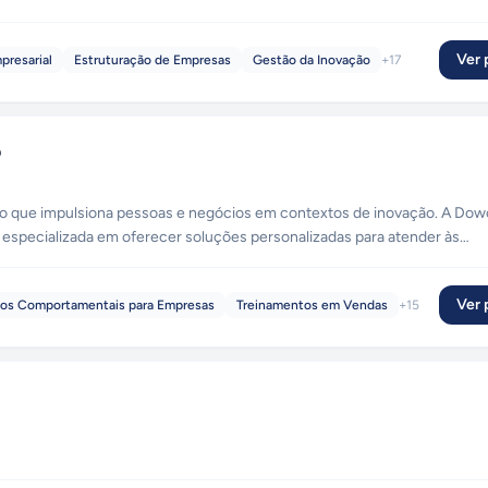
Ver p
presarial
Estruturação de Empresas
Gestão da Inovação
+
17
o
mpulsiona pessoas e negócios em contextos de inovação. A Dowork é uma
especializada em oferecer soluções personalizadas para atender às
ferecemos programas modulares de
Ver p
os Comportamentais para Empresas
Treinamentos em Vendas
+
15
 às suas necessidades específicas e focando no desenvolvimento de ha
alização, tornando cada desafio uma oportunidade de crescimento.