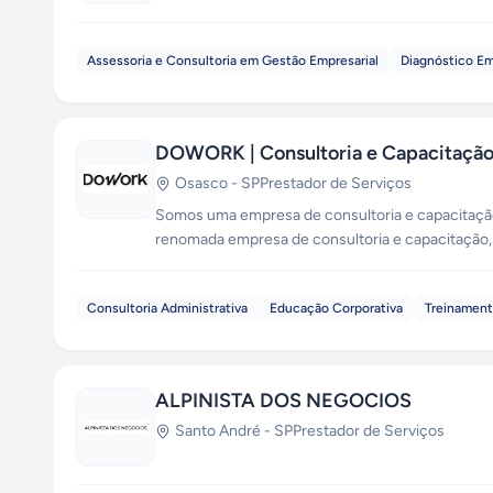
Assessoria e Consultoria em Gestão Empresarial
Diagnóstico Em
DOWORK | Consultoria e Capacitaçã
Osasco
-
SP
Prestador de Serviços
Somos uma empresa de consultoria e capacitação que i
renomada empresa de consultoria e capacitação, 
necessidades únicas de cada cliente. Com uma ampla gama de serviços, como consultoria e análise personalizada, fornecemos
recomendações estratégicas e suporte contínuo na implementação. Além disso, o
Consultoria Administrativa
Educação Corporativa
Treinament
treinamento, adaptando o conteúdo para atender
práticas e teóricas da sua equipe. Trabalhamos incansavelmente para transformar sua empresa, combinando inovação e execução
prática, onde a nossa expertise se une à person
ALPINISTA DOS NEGOCIOS
Santo André
-
SP
Prestador de Serviços