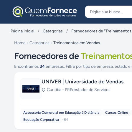
Pular para o conteúdo
Página Inicial
/
Categorias
/
Fornecedores de "Treinamentos
Home
Categorias
Treinamentos em Vendas
Fornecedores de
Treinamento
Encontramos
34
empresas. Filtre por tipo de empresa, estado e 
UNIVEB | Universidade de Vendas
Curitiba
-
PR
Prestador de Serviços
Assessoria Comercial em Educação à Distância
Cursos Online
Educação Corporativa
+
54