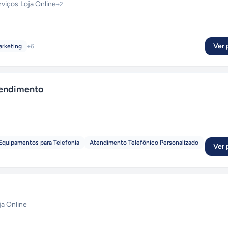
rviços
·
Loja Online
+
2
Ver p
arketing
+
6
tendimento
Equipamentos para Telefonia
Atendimento Telefônico Personalizado
Ver p
ja Online