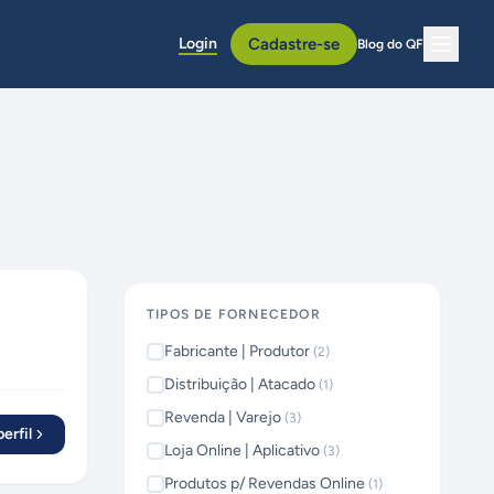
Login
Cadastre-se
Blog do QF
TIPOS DE FORNECEDOR
Fabricante | Produtor
(
2
)
Distribuição | Atacado
(
1
)
Revenda | Varejo
(
3
)
erfil
Loja Online | Aplicativo
(
3
)
Produtos p/ Revendas Online
(
1
)