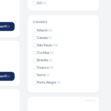
GO
(
1
)
CIDADES
erfil
Niterói
(
2
)
Canela
(
1
)
São Paulo
(
14
)
Curitiba
(
2
)
Brasília
(
2
)
Osasco
(
2
)
Serra
(
1
)
erfil
Porto Alegre
(
1
)
Contagem
(
1
)
Rio de Janeiro
(
4
)
ANÚNCIO
Santana de Parnaíba
(
1
)