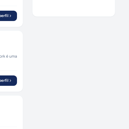
Santo André
(
1
)
Lauro de Freitas
(
1
)
erfil
Goiânia
(
1
)
erfil
bilidades