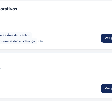
orativos
ara a Área de Eventos
Ver p
os em Gestão e Liderança
+
34
s
Ver p