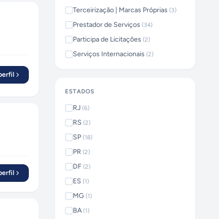
Terceirização | Marcas Próprias
(
3
)
Prestador de Serviços
(
34
)
Participa de Licitações
(
2
)
Serviços Internacionais
(
2
)
erfil
ESTADOS
RJ
(
6
)
RS
(
2
)
SP
(
18
)
PR
(
2
)
DF
(
2
)
erfil
ES
(
1
)
MG
(
1
)
BA
(
1
)