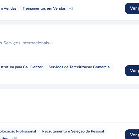
Ver p
em Vendas
Treinamentos em Vendas
+
3
es
·
Serviços Internacionais
+
1
strutura para Call Center
Serviços de Terceirização Comercial
Ver p
locação Profissional
Recrutamento e Seleção de Pessoal
Ver p
nting
+
19