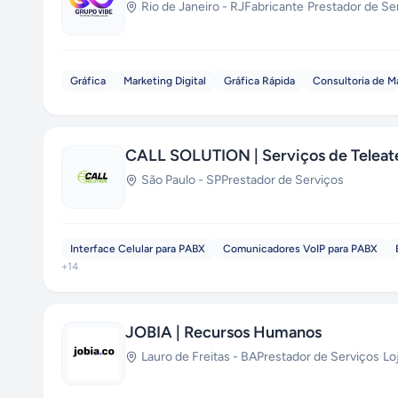
Rio de Janeiro
-
RJ
Fabricante
·
Prestador de Se
Gráfica
Marketing Digital
Gráfica Rápida
Consultoria de M
CALL SOLUTION | Serviços de Telea
São Paulo
-
SP
Prestador de Serviços
Interface Celular para PABX
Comunicadores VoIP para PABX
+
14
JOBIA | Recursos Humanos
Lauro de Freitas
-
BA
Prestador de Serviços
·
Lo