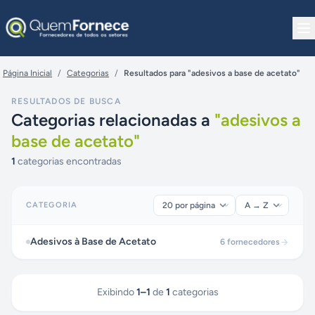
Pular para o conteúdo
Página Inicial
/
Categorias
/
Resultados para "adesivos a base de acetato"
RESULTADOS DE BUSCA
Categorias relacionadas a
"
adesivos a
base de acetato
"
1
categorias encontradas
CATEGORIA
Adesivos à Base de Acetato
6
fornecedores
Exibindo
1
–
1
de
1
categorias