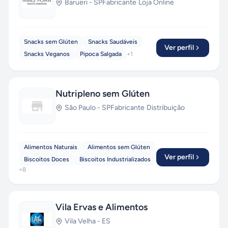
Barueri
-
SP
Fabricante
·
Loja Online
Snacks sem Glúten
Snacks Saudáveis
Ver perfil
Snacks Veganos
Pipoca Salgada
+
1
Nutripleno sem Glúten
São Paulo
-
SP
Fabricante
·
Distribuição
Alimentos Naturais
Alimentos sem Glúten
Ver perfil
Biscoitos Doces
Biscoitos Industrializados
+
8
Vila Ervas e Alimentos
Vila Velha
-
ES