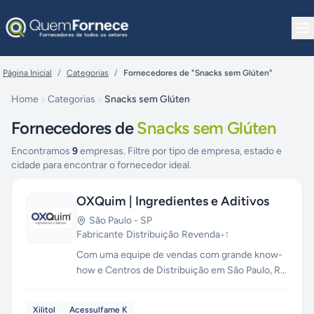
Pular para o conteúdo
Página Inicial
/
Categorias
/
Fornecedores de "Snacks sem Glúten"
Home
Categorias
Snacks sem Glúten
Fornecedores de
Snacks sem Glúten
Encontramos
9
empresas. Filtre por tipo de empresa, estado e
cidade para encontrar o fornecedor ideal.
OXQuim | Ingredientes e Aditivos
São Paulo
-
SP
Fabricante
·
Distribuição
·
Revenda
+
1
Com uma equipe de vendas com grande know-
how e Centros de Distribuição em São Paulo, Rio
de Janeiro e Pernambuco, a OXQUIM oferece
soluções em ingredientes e aditivos químicos
Xilitol
Acessulfame K