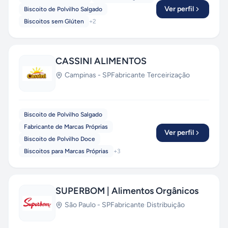
Ver perfil
Biscoito de Polvilho Salgado
Biscoitos sem Glúten
+
2
CASSINI ALIMENTOS
Campinas
-
SP
Fabricante
·
Terceirização
Biscoito de Polvilho Salgado
Fabricante de Marcas Próprias
Ver perfil
Biscoito de Polvilho Doce
Biscoitos para Marcas Próprias
+
3
SUPERBOM | Alimentos Orgânicos
São Paulo
-
SP
Fabricante
·
Distribuição