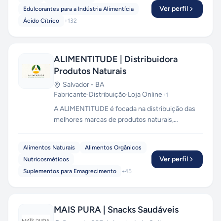
para os segmentos: ALIMENTÍCIO,
Ver perfil
Edulcorantes para a Indústria Alimentícia
COSMÉTICO, FÁRMACÊUTICO, NUTRIÇÃO
Ácido Cítrico
+
132
ANIMAL, SUPLEMENTOS e outros.
ALIMENTITUDE | Distribuidora
Produtos Naturais
Salvador
-
BA
Fabricante
·
Distribuição
·
Loja Online
+
1
A ALIMENTITUDE é focada na distribuição das
melhores marcas de produtos naturais,
orgânicos e veganos; além de produtos para a
dieta sem glúten. Como Centro de Distribuição
Alimentos Naturais
Alimentos Orgânicos
(CDD) da Copra Coco, temos toda a linha de
Ver perfil
Nutricosméticos
produtos da marca a preços de atacado. Somos
Suplementos para Emagrecimento
+
45
produtores de cacau orgânico.
MAIS PURA | Snacks Saudáveis