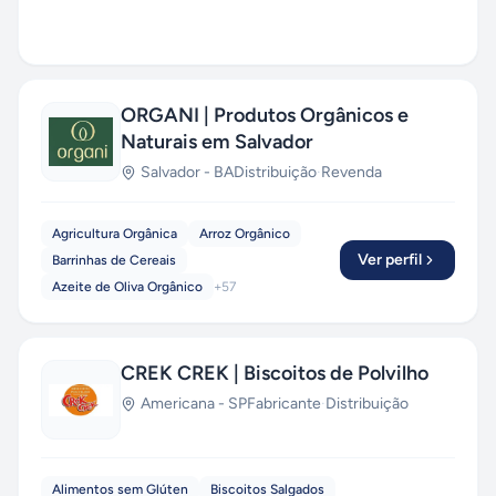
ORGANI | Produtos Orgânicos e
Naturais em Salvador
Salvador
-
BA
Distribuição
·
Revenda
Agricultura Orgânica
Arroz Orgânico
Ver perfil
Barrinhas de Cereais
Azeite de Oliva Orgânico
+
57
CREK CREK | Biscoitos de Polvilho
Americana
-
SP
Fabricante
·
Distribuição
Alimentos sem Glúten
Biscoitos Salgados