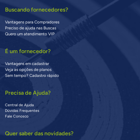
Buscando fornecedores?
Vantagens para Compradores
Preciso de ajuda nas Buscas
Quero um atendimento VIP
É um fornecedor?
Vantagens em cadastrar
Veja as opções de planos
Sem tempo? Cadastro rápido
Precisa de Ajuda?
Central de Ajuda
Dúvidas Frequentes
Fale Conosco
Quer saber das novidades?