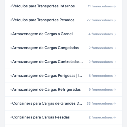
Veículos para Transportes Internos
11
fornecedores
Veículos para Transportes Pesados
27
fornecedores
Armazenagem de Cargas a Granel
4
fornecedores
Armazenagem de Cargas Congeladas
2
fornecedores
Armazenagem de Cargas Controladas pela ANVISA
2
fornecedores
Armazenagem de Cargas Perigosas | IMO
6
fornecedores
Armazenagem de Cargas Refrigeradas
9
fornecedores
Containers para Cargas de Grandes Dimensões
33
fornecedores
Containers para Cargas Pesadas
2
fornecedores