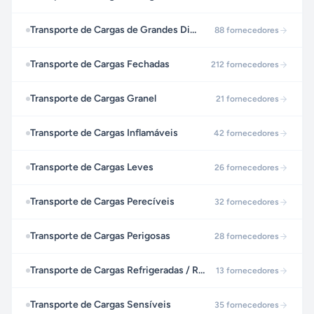
Transporte de Cargas de Grandes Dimensões
88
fornecedores
Transporte de Cargas Fechadas
212
fornecedores
Transporte de Cargas Granel
21
fornecedores
Transporte de Cargas Inflamáveis
42
fornecedores
Transporte de Cargas Leves
26
fornecedores
Transporte de Cargas Perecíveis
32
fornecedores
Transporte de Cargas Perigosas
28
fornecedores
Transporte de Cargas Refrigeradas / Resfriadas / Congeladas
13
fornecedores
Transporte de Cargas Sensíveis
35
fornecedores