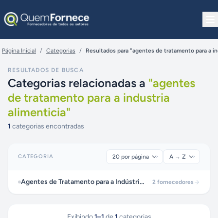
Pular para o conteúdo
Página Inicial
/
Categorias
/
Resultados para "agentes de tratamento para a ind
RESULTADOS DE BUSCA
Categorias relacionadas a
"
agentes
de tratamento para a industria
alimenticia
"
1
categorias encontradas
CATEGORIA
Agentes de Tratamento para a Indústria Alimentícia
2
fornecedores
Exibindo
1
–
1
de
1
categorias