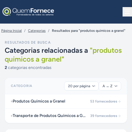
Pular para o conteúdo
Página Inicial
/
Categorias
/
Resultados para "produtos quimicos a granel"
RESULTADOS DE BUSCA
Categorias relacionadas a
"
produtos
quimicos a granel
"
2
categorias encontradas
CATEGORIA
Produtos Químicos a Granel
53
fornecedores
Transporte de Produtos Químicos a Granel
39
fornecedores